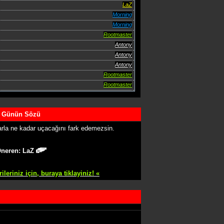
LaZ
Morning
Morning
Rootmaster
Antony
Antony
Antony
Rootmaster
Rootmaster
Günün Sözü
rla ne kadar uçacağını fark edemezsin.
neren:
LaZ
eriniz için, buraya tiklayiniz! «