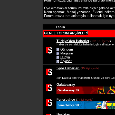
Forumumuzda bilgi alışverişinde bulunabilmeniz
Üye olmayanlar forumumuzda hiçbir şekilde akt
Konu açamaz, Mesaj yazamaz, Eklenti indirem
Forumumuzu tam anlamıyla kullanmak için üye ol
Forum
GENEL FORUM ARŞİVLERİ
Türkiye'den Haberler
(
182 Kişi İçerde
)
Haber ve son dakika haberleri, güncel haberle
Gündem
Magazin
Dünya
Siyaset
Spor Haberleri
(
15 Kişi İçerde
)
Son Dakika Spor Haberleri, Güncel ve Yeni Gel
Galatesaray
Fenerbahçe
(
7 Kişi İçerde
)
Beşiktaş