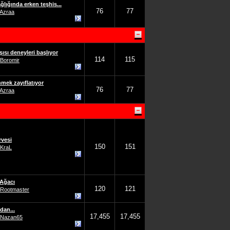
ğlığında erken teşhis...
76
77
Azraa
ısı deneyleri başlıyor
114
115
Boromir
nmek zayıflatıyor
76
77
Azraa
rvesi
150
151
KraL
Ağacı
120
121
Rootmaster
an...
17,455
17,455
Nazan65