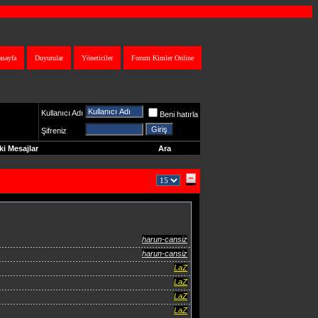
asayfa
Duyurular
Yöneticiler
Forum Kimler Online
Kullanıcı Adı
Beni hatırla
Şifreniz
i Mesajlar
Ara
harun-cansiz
harun-cansiz
LaZ
LaZ
LaZ
LaZ