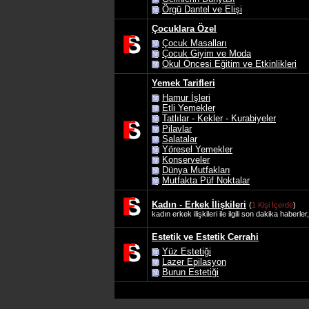
Örgü Dantel ve Elişi
Çocuklara Özel
Çocuk Masalları
Çocuk Giyim ve Moda
Okul Öncesi Eğitim ve Etkinlikleri
Yemek Tarifleri
Hamur İşleri
Etli Yemekler
Tatlılar - Kekler - Kurabiyeler
Pilavlar
Salatalar
Yöresel Yemekler
Konserveler
Dünya Mutfakları
Mutfakta Püf Noktalar
Kadın - Erkek İlişkileri
(
1 Kişi İçerde
)
kadın erkek ilişkileri ile ilgili son dakika haberl
Estetik ve Estetik Cerrahi
Yüz Estetiği
Lazer Epilasyon
Burun Estetiği