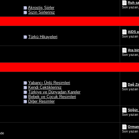
Ruh sa
Akrostiş Şiirler
Son yazan
Sizin Şiirleriniz
AIDS aş
Türkü Hikayeleri
Son yazan
Ata bi
Son yazan
Yabancı Ünlü Resimleri
Dağ Zi
Kendi Çektikleriniz
Son yazan
Türkiye ve Dünyadan Kareler
Bebek ve Çocuk Resimleri
Diğer Resimler
Söğüt 
Son yazan
Ormand
Son yazan
nde