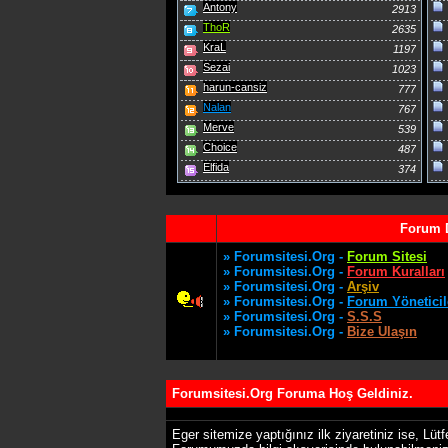
Antony
2913
ThoR
2635
KraL
1197
Sezai
1023
harun-cansiz
777
Nalan
767
Merve
539
Choice
487
Elfida
374
Forum 
» Forumsitesi.Org -
Forum Sitesi
» Forumsitesi.Org -
Forum Kuralları
» Forumsitesi.Org -
Arşiv
» Forumsitesi.Org -
Forum Yöneticil
» Forumsitesi.Org -
S.S.S
» Forumsitesi.Org -
Bize Ulaşın
Forumsitesi.Org Foruma Hoş Geldiniz.
Eger sitemize yaptığınız ilk ziyaretiniz ise, Lüt