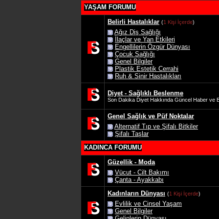
YAŞAM FORUMU
Belirli Hastalıklar
(
1 Kişi İçerde
)
Ağız Diş Sağlığı
İlaçlar ve Yan Etkileri
Engellilerin Özgür Dünyası
Çocuk Sağlığı
Genel Bilgiler
Plastik Estetik Cerrahi
Ruh & Sinir Hastalıkları
Diyet - Sağlıklı Beslenme
Son Dakika Diyet Hakkında Güncel Haber ve Bi
Genel Sağlık ve Püf Noktalar
Alternatif Tıp ve Şifalı Bitkiler
Şifalı Taşlar
KADINCA FORUMU
Güzellik - Moda
Vücut - Cilt Bakımı
Çanta - Ayakkabı
Kadınların Dünyası
(
1 Kişi İçerde
)
Evlilik ve Cinsel Yaşam
Genel Bilgiler
Gelinlerin Dünyası