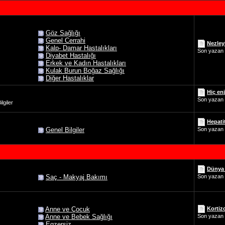
Göz Sağlığı
Genel Cerrahi
Nezley
Kalp- Damar Hastalıkları
Son yazan
Diyabet Hastalığı
Erkek ve Kadın Hastalıkları
Kulak Burun Boğaz Sağlığı
Diğer Hastalıklar
Hiç en
Son yazan
lgiler
Hepati
Genel Bilgiler
Son yazan
Dünya 
Saç - Makyaj Bakımı
Son yazan
Kortiz
Anne ve Çocuk
Anne ve Bebek Sağlığı
Son yazan
Egzersiz