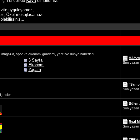
 için öncelikle
Kayıt
olmalısınız.
ivite uygulayamaz;
ez, Özel mesajlasamaz.
abilirsiniz...
r, magazin, spor ve ekonomi gündemi, yerel ve dünya haberleri
HÃ¼rm
3 Sayfa
Son yazan
Ekonomi
Yaşam
"Şampi
Son yazan
işmeler
Bülent
Son yazan
Real Ma
Son yazan
TFF’den