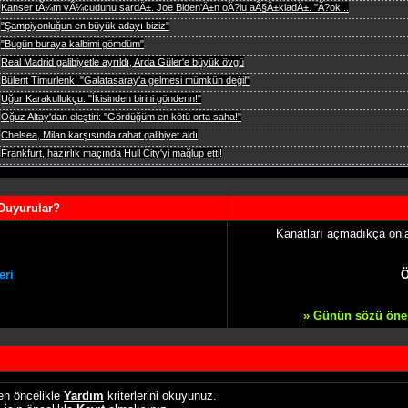
Kanser tÃ¼m vÃ¼cudunu sardÄ±. Joe Biden'Ä±n oÄ?lu aÃ§Ä±kladÄ±. "Ã?ok...
"Şampiyonluğun en büyük adayı biziz"
"Bugün buraya kalbimi gömdüm"
Real Madrid galibiyetle ayrıldı, Arda Güler'e büyük övgü
Bülent Timurlenk: "Galatasaray'a gelmesi mümkün değil"
Uğur Karakullukçu: "İkisinden birini gönderin!"
Oğuz Altay'dan eleştiri: "Gördüğüm en kötü orta saha!"
Chelsea, Milan karşısında rahat galibiyet aldı
Frankfurt, hazırlık maçında Hull City'yi mağlup etti!
Duyurular?
Kanatları açmadıkça onla
eri
Ö
» Günün sözü öneril
fen öncelikle
Yardım
kriterlerini okuyunuz.