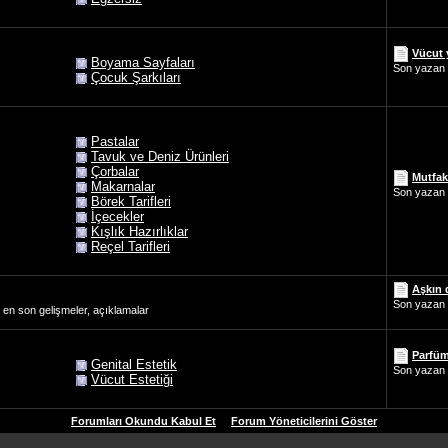
Vücut 
Boyama Sayfaları
Son yazan
Çocuk Şarkıları
Pastalar
Tavuk ve Deniz Ürünleri
Çorbalar
Mutfak
Makarnalar
Son yazan
Börek Tarifleri
İçecekler
Kışlık Hazırlıklar
Reçel Tarifleri
Aşkın d
Son yazan
er, en son gelişmeler, açıklamalar
Parfüm,
Genital Estetik
Son yazan
Vücut Estetiği
Forumları Okundu Kabul Et
Forum Yöneticilerini Göster