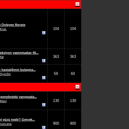
i Önleyen Reçete
104
104
KraL
jeksiyon yaptırmadan 45...
363
363
Nil
t hastalığının bulaşma...
59
60
Syst3m
genelindeki yarışmada...
130
130
Mavi
ol yüzü nedir? Gerçek...
900
900
rusLana