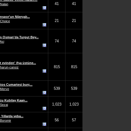
41
41
Nalan
spor'un Nijeryalı...
21
21
Choice
ş Osman'da Turgut Bey...
74
74
Asi
 evinden' ifşa üstüne...
815
815
harun-cansiz
tos Cumartesi burç...
539
539
Merve
cu Kubilay Kaan...
1,023
1,023
Sezai
 Yıllarda veba...
56
57
Boromir