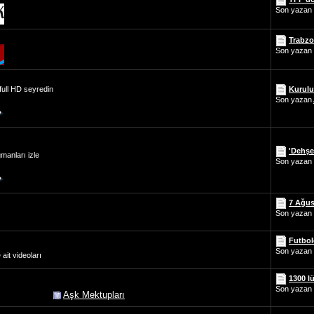
Son yazan
Trabzon
Son yazan
Kurulu
 full HD seyredin
Son yazan
'Dehşet
gmanları izle
Son yazan
7 Ağus
Son yazan
Futbol
Son yazan
ait videoları
1300 lü
Son yazan
Aşk Mektupları