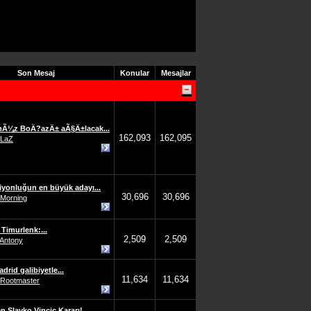
Son Mesaj
Konular
Mesajlar
Ã¼z BoÄ?azÄ± aÃ§Ä±lacak...
162,093
162,095
LaZ
yonluğun en büyük adayı...
30,696
30,696
Morning
 Timurlenk:...
2,509
2,509
Antony
drid galibiyetle...
11,634
11,634
Rootmaster
 Slavko Vincic Kararı!...