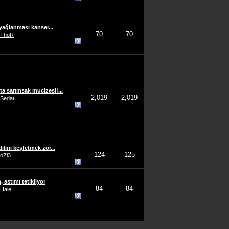
yağlanması kanser...
70
70
ThoR
ta sarımsak mucizesi!...
2,019
2,019
Sedat
ilini keşfetmek zor...
124
125
oZi3
 astımı tetikliyor
84
84
Hale