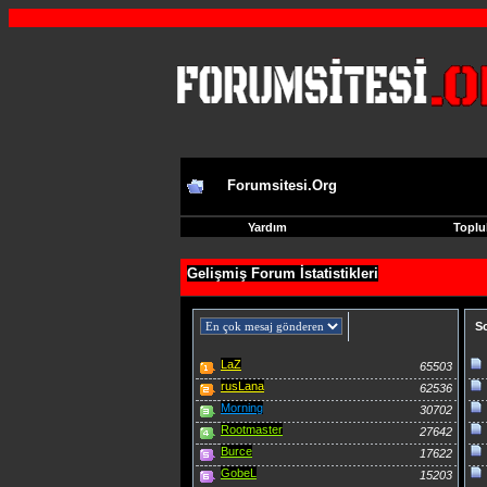
Forumsitesi.Org
Yardım
Toplu
Gelişmiş Forum İstatistikleri
S
LaZ
65503
rusLana
62536
Morning
30702
Rootmaster
27642
Burce
17622
GobeL
15203