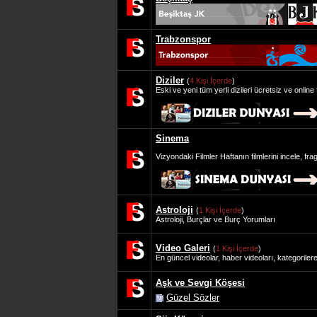
Trabzonspor
Diziler
(
4 Kişi İçerde
)
Eski ve yeni tüm yerli dizileri ücretsiz ve online
Sinema
Vizyondaki Filmler Haftanın filmlerini incele, fra
Astroloji
(
1 Kişi İçerde
)
Astroloji, Burçlar ve Burç Yorumları
Video Galeri
(
1 Kişi İçerde
)
En güncel videolar, haber videoları, kategorilere 
Aşk ve Sevgi Köşesi
Güzel Sözler