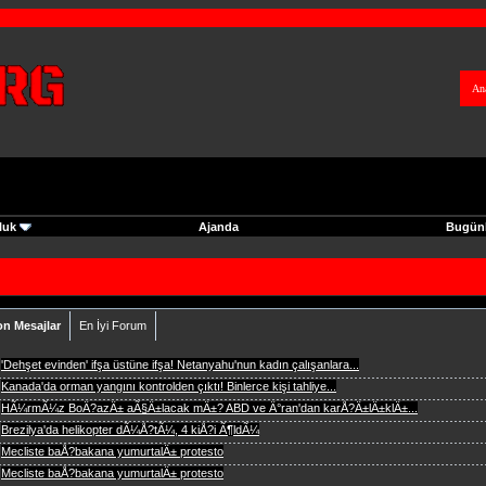
An
luk
Ajanda
Bugünk
on Mesajlar
En İyi Forum
'Dehşet evinden' ifşa üstüne ifşa! Netanyahu'nun kadın çalışanlara...
Kanada'da orman yangını kontrolden çıktı! Binlerce kişi tahliye...
HÃ¼rmÃ¼z BoÄ?azÄ± aÃ§Ä±lacak mÄ±? ABD ve Ä°ran'dan karÅ?Ä±lÄ±klÄ±...
Brezilya'da helikopter dÃ¼Å?tÃ¼, 4 kiÅ?i Ã¶ldÃ¼
Mecliste baÅ?bakana yumurtalÄ± protesto
Mecliste baÅ?bakana yumurtalÄ± protesto