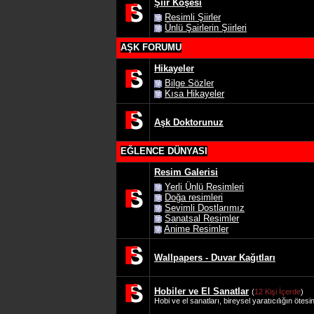
Şiir Köşesi
Resimli Şiirler
Ünlü Şairlerin Şiirleri
AŞK FORUMU
Hikayeler
Bilge Sözler
Kısa Hikayeler
Aşk Doktorunuz
EĞLENCE DÜNYASI
Resim Galerisi
Yerli Ünlü Resimleri
Doğa resimleri
Sevimli Dostlarımız
Sanatsal Resimler
Anime Resimler
Wallpapers - Duvar Kağıtları
Hobiler ve El Sanatlar
(
12 Kişi İçerde
)
Hobi ve el sanatları, bireysel yaratıcılığın ötesi