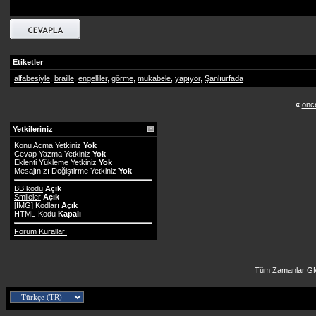
Etiketler
alfabesiyle
,
braille
,
engelliler
,
görme
,
mukabele
,
yapıyor
,
Şanlıurfada
«
önce
Yetkileriniz
Konu Acma Yetkiniz
Yok
Cevap Yazma Yetkiniz
Yok
Eklenti Yükleme Yetkiniz
Yok
Mesajınızı Değiştirme Yetkiniz
Yok
BB kodu
Açık
Smileler
Açık
[IMG]
Kodları
Açık
HTML-Kodu
Kapalı
Forum Kuralları
Tüm Zamanlar GM