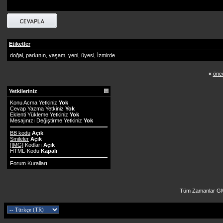
Etiketler
doğal
,
parkının
,
yaşam
,
yeni
,
üyesi
,
İzmirde
«
önce
Yetkileriniz
Konu Acma Yetkiniz
Yok
Cevap Yazma Yetkiniz
Yok
Eklenti Yükleme Yetkiniz
Yok
Mesajınızı Değiştirme Yetkiniz
Yok
BB kodu
Açık
Smileler
Açık
[IMG]
Kodları
Açık
HTML-Kodu
Kapalı
Forum Kuralları
Tüm Zamanlar GM