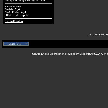
Mesajınızı Değiştirme Yetkiniz
Yok
BB kodu
Açık
Smileler
Açık
[IMG]
Kodları
Açık
HTML-Kodu
Kapalı
Forum Kuralları
Tüm Zamanlar GM
Search Engine Optimisation provided by
DragonByte SEO v2.0.36