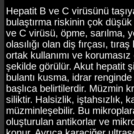
Hepatit B ve C virüsünü taşıy
bulaştırma riskinin çok düşük 
ve C virüsü, öpme, sarılma,
olasılığı olan diş fırçası, tıra
ortak kullanımı ve korumasız ci
şekilde görülür. Akut hepatit ş
bulantı kusma, idrar rengind
başlıca belirtilerdir. Müzmin k
siliktir. Halsizlik, iştahsızlık, 
müzminleşebilir. Bu mikroplar
oluşturulan antikorlar ve mikr
konur. Ayrıca karaciğer ultras