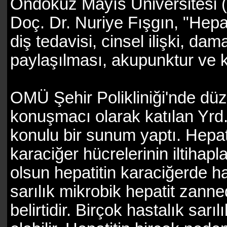
Ondokuz Mayıs Üniversitesi 
Doç. Dr. Nuriye Fışgın, "Hepat
diş tedavisi, cinsel ilişki, da
paylaşılması, akupunktur ve k
OMÜ Şehir Polikliniği'nde dü
konuşmacı olarak katılan Yrd. 
konulu bir sunum yaptı. Hepat
karaciğer hücrelerinin iltiha
olsun hepatitin karaciğerde h
sarılık mikrobik hepatit zannedi
belirtidir. Birçok hastalık sar