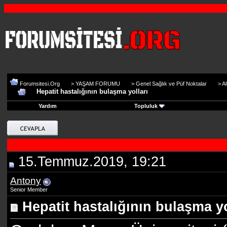
Forumsitesi.Org
>
YAŞAM FORUMU
>
Genel Sağlık ve Püf Noktalar
>
Al
Hepatit hastalığının bulaşma yolları
Yardım
Topluluk
15.Temmuz.2019, 19:21
Antony
Senior Member
Hepatit hastalığının bulaşma yo