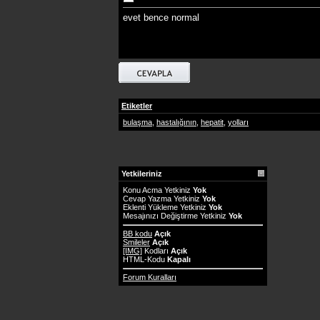
evet bence normal
Etiketler
bulaşma
,
hastalığının
,
hepatit
,
yolları
Yetkileriniz
Konu Acma Yetkiniz
Yok
Cevap Yazma Yetkiniz
Yok
Eklenti Yükleme Yetkiniz
Yok
Mesajınızı Değiştirme Yetkiniz
Yok
BB kodu
Açık
Smileler
Açık
[IMG]
Kodları
Açık
HTML-Kodu
Kapalı
Forum Kuralları