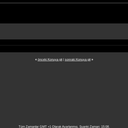
«
önceki Konuya git
|
sonraki Konuya git
»
Tüm Zamanlar GMT +1 Olarak Ayarlanmış. Şuanki Zaman:
15:08
.