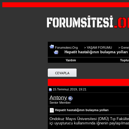
Forumsitesi.Org
>
YAŞAM FORUMU
>
Genel
Hepatit hastalığının bulaşma yolları
Yardım
Toplu
15.Temmuz.2019, 19:21
Antony
Senior Member
Hepatit hastalığının bulaşma yolları
Ondokuz Mayıs Üniversitesi (OMÜ) Tıp Fakültesi Ö
içi uyuşturucu kullanımında iğnenin paylaşılmas