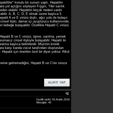
titliler" konulu bir sunum yaptı. Hepatitin
ra yol açtığını söyleyen Fışgın, "Her sarılık
neden olabilir. Hepatitin birçok nedeni vardır.
labilir. A, B, C, D, E olmak üzere başlıca 5
patit A ve E virüsü dışkı, ağız yolu ile bulaşır.
 cinsel ilişki, damar içi uyuşturucu kullanımında
 bebeğe bulaşabilir. Özellikle Hepatit C virüsü
 "Hepatit B ve C virüsü, öpme, sarılma, yemek
umasız cinsel ilişkiyle bulaşabilir. Hepatit iki
rarma başlıca belirtilerdir. Müzmin kronik
oplara karşı kanda vücut tarafından oluşturulan
 Hepatit için önerilen özel bir diyet yoktur. Alkol
.
rine getiremediğini, Hepatit B ve C'nin siroza
#
2
Üyelik tarihi: 03.Aralık.2018
Mesajlar: 45