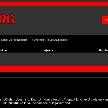
An
 Sağlık ve Püf Noktalar
>
Alternatif Tıp ve Şifalı Bitkiler
luk
Ajanda
Bugünk
ğretim Üyesi Yrd. Doç. Dr. Nuriye Fışgın, "Hepatit B, C ve D virüsleri kan, ka
ı, akupunktur ve kulak deldirmede bulaşabilir" dedi.