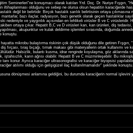
tim Seminerleri"ne konuşmacı olarak katılan Yrd. Doç. Dr. Nuriye Fışgın, "Hepa
in iltihaplanması olduğunu ve sebep ne olursa olsun hepatitin karaciğerde hasa
astalık değil bir belirtidir. Birçok hastalık sarılık belirtisinin ortaya çıkmasına 
i mantarlar, bazı ilaçlar, radyasyon, bazı genetik olarak geçen hastalıklar sayı
ski nedeniyle ve yaygınlık açısından en tehlikeli virüsler B ve C virüsleridir. He
kiben ortaya çıkar. Hepatit B,C ve D virüsleri kan, kan ürünleri, diş tedavisi,
 yapılması, akupunktur ve kulak deldirme işlemleri sırasında, doğumda anneden
e konuştu.
k hayatta mikrobu bulaştırma riskinin çok düşük olduğunu dile getiren Fışgın,
ş fırçası, tıraş bıçağı, tırnak makası gibi materyallerin ortak kullanımı ve kor
rültülüdür. Halsizlik, bulantı kusma, idrar renginde koyulaşma, göz aklarında sa
izlik, iştahsızlık, karın ağrısı olabilir. Hepatit B ve C müzminleşebilir. Bu mikr
tanı konur. Ayrıca karaciğer ultrasonografisi ve karaciğer biyopsisi yapılabilir.
araciğer atılımı olduğu için gelişigüzel ilaç kullanılmamalıdır" şeklinde konuştu
suna dönüşmesi anlamına geldiğini, bu durumda karaciğerin normal işlevini ye