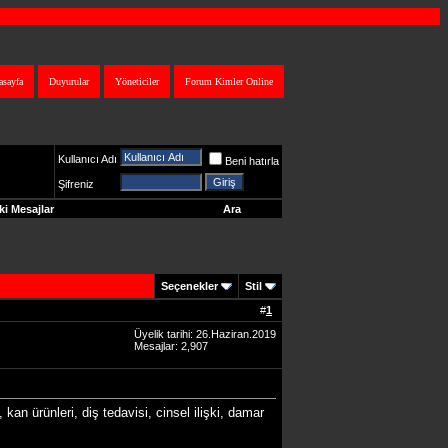
asayfa
Duyurular
Yöneticiler
Forum Kimler Online
Kullanıcı Adı
Beni hatırla
Şifreniz
i Mesajlar
Ara
Seçenekler
Stil
#
1
Üyelik tarihi: 26.Haziran.2019
Mesajlar: 2,907
n ürünleri, diş tedavisi, cinsel ilişki, damar