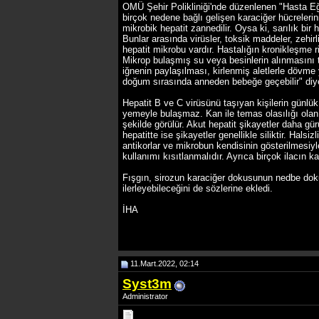
OMÜ Şehir Polikliniği'nde düzenlenen "Hasta Eği
birçok nedene bağlı gelişen karaciğer hücrelerin
mikrobik hepatit zannedilir. Oysa ki, sarılık bir h
Bunlar arasında virüsler, toksik maddeler, zehirl
hepatit mikrobu vardır. Hastalığın kronikleşme ri
Mikrop bulaşmış su veya besinlerin alınmasını ta
iğnenin paylaşılması, kirlenmiş aletlerle dövme
doğum sırasında anneden bebeğe geçebilir" diy
Hepatit B ve C virüsünü taşıyan kişilerin günlü
yemeyle bulaşmaz. Kan ile temas olasılığı olan di
şekilde görülür. Akut hepatit şikayetler daha gü
hepatitte ise şikayetler genellikle siliktir. Hals
antikorlar ve mikrobun kendisinin gösterilmesiyle 
kullanımı kısıtlanmalıdır. Ayrıca birçok ilacın k
Fışgın, sirozun karaciğer dokusunun nedbe doku
ilerleyebileceğini de sözlerine ekledi.
İHA
11.Mart.2022, 02:14
Syst3m
Administrator