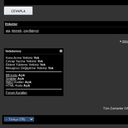
Etiketler
ata
,
binmek
,
zayıflatıyor
«
önce
Yetkileriniz
Konu Acma Yetkiniz
Yok
Cevap Yazma Yetkiniz
Yok
Eklenti Yükleme Yetkiniz
Yok
Mesajınızı Değiştirme Yetkiniz
Yok
BB kodu
Açık
Smileler
Açık
[IMG]
Kodları
Açık
HTML-Kodu
Açık
Forum Kuralları
Tüm Zamanlar GM