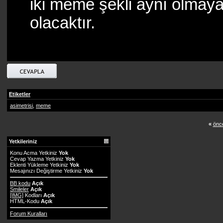
iki meme şekli aynı olmaya
olacaktır.
Etiketler
asimetrisi
,
meme
«
önce
Yetkileriniz
Konu Acma Yetkiniz
Yok
Cevap Yazma Yetkiniz
Yok
Eklenti Yükleme Yetkiniz
Yok
Mesajınızı Değiştirme Yetkiniz
Yok
BB kodu
Açık
Smileler
Açık
[IMG]
Kodları
Açık
HTML-Kodu
Açık
Forum Kuralları