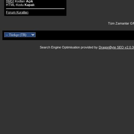
[IMG]
Kodları
Açık
HTML-Kodu
Kapalı
Forum Kuralları
Tüm Zamanlar GM
Search Engine Optimisation provided by
DragonByte SEO v2.0.36