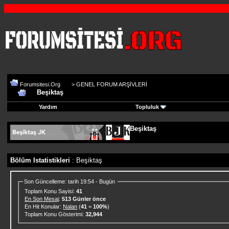
Forumsitesi.Org
>
GENEL FORUM ARŞİVLERİ
Beşiktaş
Yardım
Topluluk
Beşiktaş
Bölüm Istatistikleri
: Beşiktaş
Son Güncelleme: tarih 19:54 - Bugün
Toplam Konu Sayisi:
41
En Son Mesaj
:
513 Günler önce
En Hit Konular:
Nalan
(
41
=
100%
)
Toplam Konu Gösterimi:
32,944