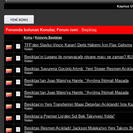
Kayıtsız Ü
Forumda bulunan Konular, Forum ismi
: Beşiktaş
Konu
/
Konuyu Başlatan
TFF’den Slavko Vincic Kararı! Derbi Hakemi İçin Flaş Gelişme
Nalan
Beşiktaş'ın Lugano ile oynayacağı rövanş maçı ne zaman? |BJ
Nalan
Beşiktaş Savunma Gücünü Artırdı: Yeni Stoper Resmen Açıkla
Nalan
Beşiktaş’tan Joao Mário'ya Hamle: "Ayrılma İhtimali Masada
Nalan
Beşiktaş’tan Joao Mário'ya Hamle: "Ayrılma İhtimali Masada
Nalan
Beşiktaş'ın Yeni Transferinin Maaş Detayları Açıklandı! İşte K
Nalan
Beşiktaş’a Premier Lig’den Sol Bek Takviyesi Yolda"
Nalan
Beşiktaş Resmen Açıkladı! Jackson Muleka'nın Yeni Takımı Be
Nalan