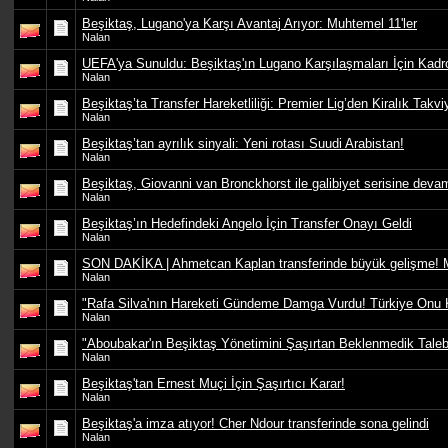
Beşiktaş, Lugano'ya Karşı Avantaj Arıyor: Muhtemel 11'ler
Nalan
UEFA'ya Sunuldu: Beşiktaş'ın Lugano Karşılaşmaları İçin Kadr
Nalan
Beşiktaş’ta Transfer Hareketliliği: Premier Lig’den Kiralık Takvi
Nalan
Beşiktaş’tan ayrılık sinyali: Yeni rotası Suudi Arabistan!
Nalan
Beşiktaş, Giovanni van Bronckhorst ile galibiyet serisine devam
Nalan
Beşiktaş’ın Hedefindeki Angelo İçin Transfer Onayı Geldi
Nalan
SON DAKİKA | Ahmetcan Kaplan transferinde büyük gelişme! Mil
Nalan
"Rafa Silva'nın Hareketi Gündeme Damga Vurdu! Türkiye Onu 
Nalan
"Aboubakar'ın Beşiktaş Yönetimini Şaşırtan Beklenmedik Taleb
Nalan
Beşiktaş'tan Ernest Muçi İçin Şaşırtıcı Karar!
Nalan
Beşiktaş'a imza atıyor! Cher Ndour transferinde sona gelindi
Nalan