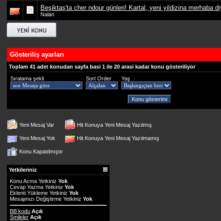
Beşiktaş'ta cher ndour günleri! Kartal, yeni yildizina merhaba di
Nalan
Gösteriliş ayarları
Toplam 41 adet konudan sayfa basi 1 ile 20 arasi kadar konu gösteriliyor
Sıralama şekli
Sort Order
Yaş
Yeni Mesaj Var
Hit Konuya Yeni Mesaj Yazılmış
Yeni Mesaj Yok
Hit Konuya Yeni Mesaj Yazılmamış
Konu Kapatılmıştır
Yetkileriniz
Konu Acma Yetkiniz
Yok
Cevap Yazma Yetkiniz
Yok
Eklenti Yükleme Yetkiniz
Yok
Mesajınızı Değiştirme Yetkiniz
Yok
BB kodu
Açık
Smileler
Açık