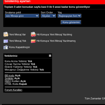
Gösteriliş ayarları
Toplam 0 adet konudan sayfa basi 0 ile 0 arasi kadar konu gösteriliyor
Sıralama şekli
Sort Order
Yaş
Yeni Mesaj Var
Hit Konuya Yeni Mesaj Yazılmış
Yeni Mesaj Yok
Hit Konuya Yeni Mesaj Yazılmamış
Konu Kapatılmıştır
Yetkileriniz
Konu Acma Yetkiniz
Yok
Cevap Yazma Yetkiniz
Yok
Eklenti Yükleme Yetkiniz
Yok
Mesajınızı Değiştirme Yetkiniz
Yok
BB kodu
Açık
Smileler
Açık
[IMG]
Kodları
Açık
HTML-Kodu
Kapalı
Forum Kuralları
Tüm Zamanlar GM