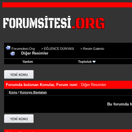
Forumsitesi.Org
>
EĞLENCE DÜNYASI
>
Resim Galerisi
Diğer Resimler
Yardım
Topluluk
Forumda bulunan Konular, Forum ismi
: Diğer Resimler
Konu
/
Konuyu Başlatan
Bu forumda h