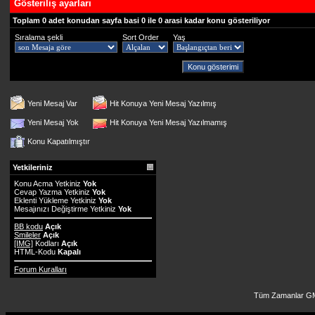
Gösteriliş ayarları
Toplam 0 adet konudan sayfa basi 0 ile 0 arasi kadar konu gösteriliyor
Sıralama şekli
Sort Order
Yaş
Yeni Mesaj Var
Hit Konuya Yeni Mesaj Yazılmış
Yeni Mesaj Yok
Hit Konuya Yeni Mesaj Yazılmamış
Konu Kapatılmıştır
Yetkileriniz
Konu Acma Yetkiniz
Yok
Cevap Yazma Yetkiniz
Yok
Eklenti Yükleme Yetkiniz
Yok
Mesajınızı Değiştirme Yetkiniz
Yok
BB kodu
Açık
Smileler
Açık
[IMG]
Kodları
Açık
HTML-Kodu
Kapalı
Forum Kuralları
Tüm Zamanlar GM