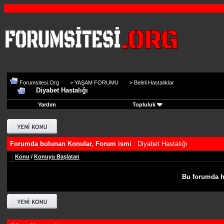
Forumsitesi.Org
>
YAŞAM FORUMU
>
Belirli Hastalıklar
Diyabet Hastalığı
Yardım
Topluluk
Forumda bulunan Konular, Forum ismi
: Diyabet Hastalığı
Konu
/
Konuyu Başlatan
Bu forumda h