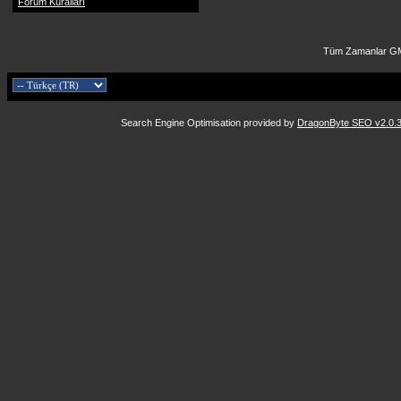
Forum Kuralları
Tüm Zamanlar GM
Search Engine Optimisation provided by
DragonByte SEO v2.0.36