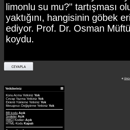
limonlu su mu?" tartışması ol
yaktığını, hangisinin göbek e
ediyor. Prof. Dr. Osman Müftü
koydu.
«
önce
Yetkileriniz
Konu Acma Yetkiniz
Yok
Cevap Yazma Yetkiniz
Yok
Eklenti Yükleme Yetkiniz
Yok
Mesajınızı Değiştirme Yetkiniz
Yok
BB kodu
Açık
Smileler
Açık
[IMG]
Kodları
Açık
HTML-Kodu
Kapalı