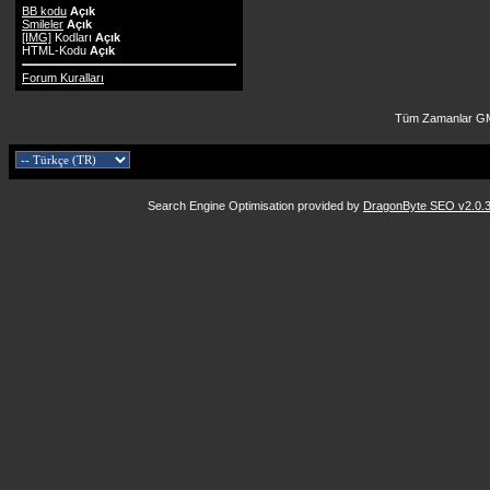
BB kodu
Açık
Smileler
Açık
[IMG]
Kodları
Açık
HTML-Kodu
Açık
Forum Kuralları
Tüm Zamanlar GM
Search Engine Optimisation provided by
DragonByte SEO v2.0.36