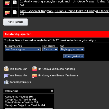
10 Aralık reyting sonuçları açıklandı! Bir Gece Masalı, Bahar,
Asi
Kızıl Goncalar fragman | "Allah Yüzüne Baksın Cüneyd Efendi"
Asi
Gösteriliş ayarları
Toplam 74 adet konudan sayfa basi 1 ile 20 arasi kadar konu gösteriliyor
Sıralama şekli
Sort Order
Yaş
Yeni Mesaj Var
Hit Konuya Yeni Mesaj Yazılmış
Yeni Mesaj Yok
Hit Konuya Yeni Mesaj Yazılmamış
Konu Kapatılmıştır
Yetkileriniz
Konu Acma Yetkiniz
Yok
Cevap Yazma Yetkiniz
Yok
Eklenti Yükleme Yetkiniz
Yok
Mesajınızı Değiştirme Yetkiniz
Yok