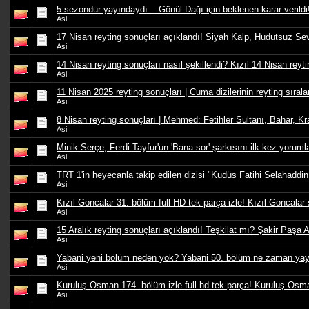
5 sezondur yayındaydı... Gönül Dağı için beklenen karar verildi
Asi
17 Nisan reyting sonuçları açıklandı! Siyah Kalp, Hudutsuz Sevd
Asi
14 Nisan reyting sonuçları nasıl şekillendi? Kızıl 14 Nisan reyti
Asi
11 Nisan 2025 reyting sonuçları | Cuma dizilerinin reyting sıral
Asi
8 Nisan reyting sonuçları | Mehmed: Fetihler Sultanı, Bahar, K
Asi
Minik Serçe, Ferdi Tayfur'un 'Bana sor' şarkısını ilk kez yoruml
Asi
TRT 1'in heyecanla takip edilen dizisi "Kudüs Fatihi Selahaddin
Asi
Kızıl Goncalar 31. bölüm full HD tek parça izle! Kızıl Goncalar
Asi
15 Aralık reyting sonuçları açıklandı! Teşkilat mı? Şakir Paşa A
Asi
Yabani yeni bölüm neden yok? Yabani 50. bölüm ne zaman yay
Asi
Kuruluş Osman 174. bölüm izle full hd tek parça! Kuruluş Osm
Asi