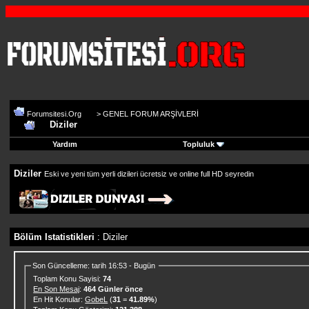
Forumsitesi.Org
>
GENEL FORUM ARŞİVLERİ
Diziler
Yardım
Topluluk
Diziler
Eski ve yeni tüm yerli dizileri ücretsiz ve online full HD seyredin
Bölüm Istatistikleri
: Diziler
Son Güncelleme: tarih 16:53 - Bugün
Toplam Konu Sayisi:
74
En Son Mesaj
:
464 Günler önce
En Hit Konular:
GobeL
(
31
=
41.89%
)