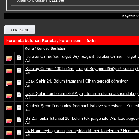
Toplam Konu Gösterimi:
121,388
Kayıtsız Ü
Forumda bulunan Konular, Forum ismi
: Diziler
Konu
/
Konuyu Başlatan
Kuruluş Osman'da Turgut Bey rüzgarı! Kuruluş Osman Turgut B
Asi
Kuruluş Osman 190.bölüm | Turgut Bey geri dönüyor! Kuruluş 
Asi
Uzak Şehir 24. Bölüm fragmanı | Cihan gerçeği öğreniyor!
Asi
Uzak Şehir son bölüm izle! Alya, Boran'ın ölümü arkasındaki g
Asi
Kızılcık Şerbeti'nden olay fragman! Işıl eve yerleşiyor... Kızılc
Asi
Bir Zamanlar İstanbul 10. bölüm tek parça izle! Ali, İzzetbegov
Asi
24 Nisan reyting sonuçları açıklandı! İnci Taneleri mi? Hudutsu
Asi