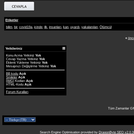
Etiketler
bilim
,
bir
,
covid19a
,
içinde
,
ilk
,
insanları
,
kan
,
uyardı
,
yakalanılan
,
Ölümcül
«
önce
Yetkileriniz
Konu Acma Yetkiniz
Yok
Cevap Yazma Yetkiniz
Yok
Eklenti Yükleme Yetkiniz
Yok
Mesajınızı Değiştirme Yetkiniz
Yok
BB kodu
Açık
Smileler
Açık
[IMG]
Kodları
Açık
HTML-Kodu
Açık
Forum Kuralları
Tüm Zamanlar GM
Search Engine Optimisation provided by
DragonByte SEO v2.0.36