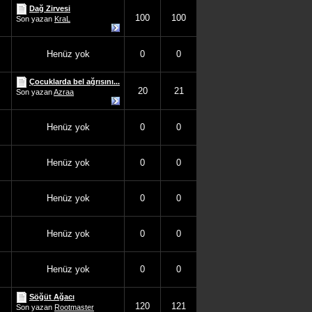
Dağ Zirvesi
100
100
Son yazan
KraL
Henüz yok
0
0
Çocuklarda bel ağrısını...
20
21
Son yazan
Azraa
Henüz yok
0
0
Henüz yok
0
0
Henüz yok
0
0
Henüz yok
0
0
Henüz yok
0
0
Söğüt Ağacı
120
121
Son yazan
Rootmaster