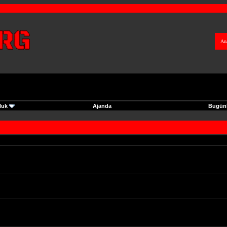
An
luk
Ajanda
Bugünk