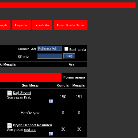
asayfa
Duyurular
Yöneticiler
Forum Kimler Online
Kullanıcı Adı
Beni hatırla
Şifreniz
i Mesajlar
Ara
Forum arama
Son Mesaj
Konular
Mesajlar
Dağ Zirvesi
150
151
Son yazan
KraL
Henüz yok
0
0
Bryan Dechart Resimleri
30
30
Son yazan
rusLana