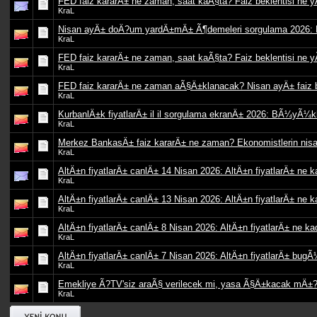
FED faiz kararÄ± ne zaman, saat kaÃ§ta? Faiz beklentisi ne
KraL
Nisan ayÄ± doÄ?um yardÄ±mÄ± Ã¶demeleri sorgulama 2026:
KraL
FED faiz kararÄ± ne zaman, saat kaÃ§ta? Faiz beklentisi ne
KraL
FED faiz kararÄ± ne zaman aÃ§Ä±klanacak? Nisan ayÄ± faiz bek
KraL
KurbanlÄ±k fiyatlarÄ± il il sorgulama ekranÄ± 2026: BÃ¼y
KraL
Merkez BankasÄ± faiz kararÄ± ne zaman? Ekonomistlerin nisan 
KraL
AltÄ±n fiyatlarÄ± canlÄ± 14 Nisan 2026: AltÄ±n fiyatlarÄ± ne 
KraL
AltÄ±n fiyatlarÄ± canlÄ± 13 Nisan 2026: AltÄ±n fiyatlarÄ± ne 
KraL
AltÄ±n fiyatlarÄ± canlÄ± 8 Nisan 2026: AltÄ±n fiyatlarÄ± ne k
KraL
AltÄ±n fiyatlarÄ± canlÄ± 7 Nisan 2026: AltÄ±n fiyatlarÄ± bugÃ
KraL
Emekliye Ã?TV'siz araÃ§ verilecek mi, yasa Ã§Ä±kacak mÄ±? 
KraL