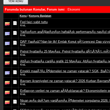
Forumda bulunan Konular, Forum ismi
: Ekonomi
Konu
/
Konuyu Başlatan
Fed faizi sabit tuttu
KraL
YatÄ±rÄ±m araÃ§larÄ±nÄ±n haftalÄ±k performansÄ± nasÄ±l o
KraL
DAP YapÄ±â??dan bir ilk! Emlak Konut gÃ¼vencesi Dap vizyo
KraL
Petrol fiyatlarÄ± 25 MayÄ±s: Petrol fiyatlarÄ± dÃ¼Å?tÃ¼ mÃ¼
KraL
AltÄ±n fiyatlarÄ± canlÄ± grafik 22 MayÄ±s: AltÄ±n fiyatlarÄ
KraL
Emekli maaÅ?Ä± Ã¶demeleri ne zaman yatacak? SGK, BaÄ?
KraL
Bayram ikramiyeleri ne zaman yatacak? 2026 Kurban BayramÄ
KraL
Enflasyon verileri ne zaman aÃ§Ä±klanacak? Ekonomistlerin enf
KraL
Nisan ayÄ± doÄ?um yardÄ±mÄ± Ã¶demeleri sorgulama 2026:
KraL