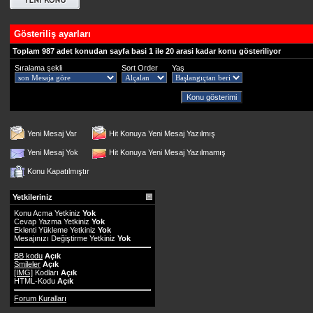
Gösteriliş ayarları
Toplam 987 adet konudan sayfa basi 1 ile 20 arasi kadar konu gösteriliyor
Sıralama şekli
Sort Order
Yaş
Yeni Mesaj Var
Hit Konuya Yeni Mesaj Yazılmış
Yeni Mesaj Yok
Hit Konuya Yeni Mesaj Yazılmamış
Konu Kapatılmıştır
Yetkileriniz
Konu Acma Yetkiniz
Yok
Cevap Yazma Yetkiniz
Yok
Eklenti Yükleme Yetkiniz
Yok
Mesajınızı Değiştirme Yetkiniz
Yok
BB kodu
Açık
Smileler
Açık
[IMG]
Kodları
Açık
HTML-Kodu
Açık
Forum Kuralları