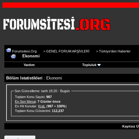
Forumsitesi.Org
>
GENEL FORUM ARŞİVLERİ
>
Türkiye'den Haberler
Ekonomi
Yardım
Topluluk
Bölüm Istatistikleri
: Ekonomi
Son Güncelleme: tarih 18:20 - Bugün
Toplam Konu Sayisi:
987
En Son Mesaj
:
7 Günler önce
En Hit Konular:
KraL
(
987
=
100%
)
Toplam Konu Gösterimi:
112,237
Kayıtsız Ü