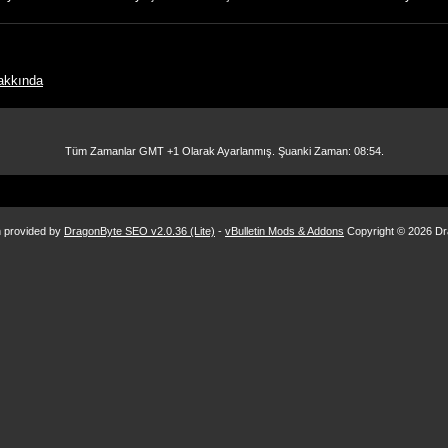
akkında
Tüm Zamanlar GMT +1 Olarak Ayarlanmış. Şuanki Zaman:
08:54
.
n provided by
DragonByte SEO v2.0.36 (Lite)
-
vBulletin Mods & Addons
Copyright © 2026 Dr