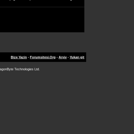
Bize Yazin
-
Forumsitesi.Org
-
Arşiv
-
Yukarı git
agonByte Technologies Ltd.