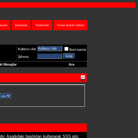
asayfa
Duyurular
Yöneticiler
Forum Kimler Online
Kullanıcı Adı
Beni hatırla
Şifreniz
i Mesajlar
Ara
ır. Aşağıdaki başlıkları kullanarak SSS göz