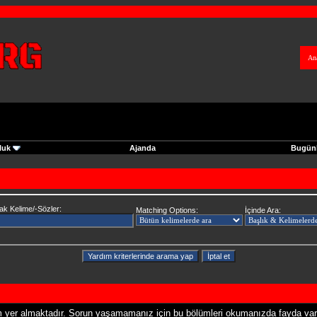
An
luk
Ajanda
Bugünk
k Kelime/-Sözler:
Matching Options:
İçinde Ara:
 yer almaktadır. Sorun yaşamamanız için bu bölümleri okumanızda fayda vard