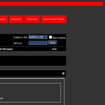
asayfa
Duyurular
Yöneticiler
Forum Kimler Online
Kullanıcı Adı
Beni hatırla
Şifreniz
i Mesajlar
Ara
yok