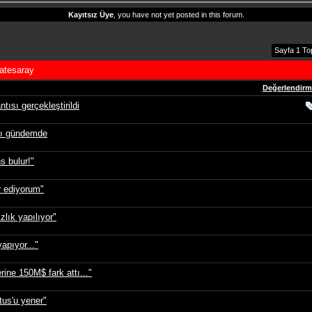
Kayıtsız Üye
, you have not yet posted in this forum.
Sayfa 1 To
atesaray
Değerlendir
ısı gerçekleştirildi
ylı gündemde
 bulur!"
r ediyorum"
lık yapılıyor"
apıyor..."
ine 150M$ fark attı..."
us'u yener"