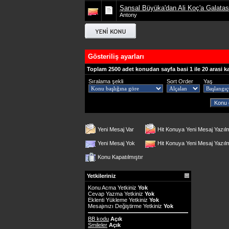
Şansal Büyüka'dan Ali Koç'a Galata
Antony
Gösteriliş ayarları
Toplam 2500 adet konudan sayfa basi 1 ile 20 arasi k
Sıralama şekli
Sort Order
Yaş
Yeni Mesaj Var
Hit Konuya Yeni Mesaj Yazıl
Yeni Mesaj Yok
Hit Konuya Yeni Mesaj Yazı
Konu Kapatılmıştır
Yetkileriniz
Konu Acma Yetkiniz
Yok
Cevap Yazma Yetkiniz
Yok
Eklenti Yükleme Yetkiniz
Yok
Mesajınızı Değiştirme Yetkiniz
Yok
BB kodu
Açık
Smileler
Açık