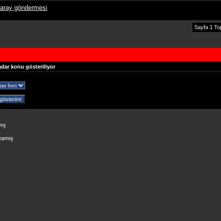
saray göndermesi
Sayfa 1 To
adar konu gösteriliyor
mış
lmamış