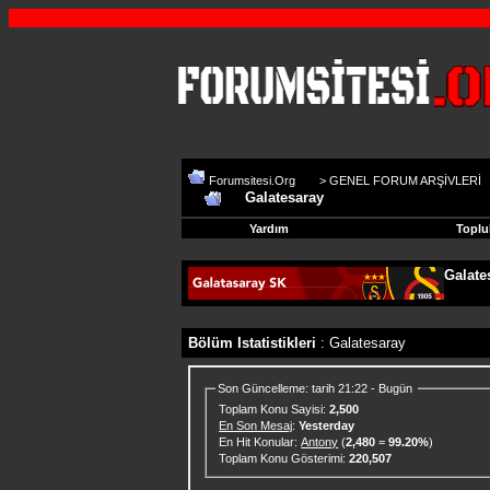
Forumsitesi.Org
>
GENEL FORUM ARŞİVLERİ
Galatesaray
Yardım
Toplu
Galate
Bölüm Istatistikleri
: Galatesaray
Son Güncelleme: tarih 21:22 - Bugün
Toplam Konu Sayisi:
2,500
En Son Mesaj
:
Yesterday
En Hit Konular:
Antony
(
2,480
=
99.20%
)
Toplam Konu Gösterimi:
220,507