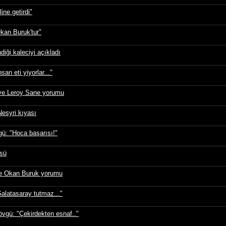
ne getirdi"
kan Buruk'tur"
diği kaleciyi açıkladı
an eti yiyorlar..."
ve Leroy Sane yorumu
esyri kıyası
ü: "Hoca başarısı!"
üsü
ve Okan Buruk yorumu
alatasaray tutmaz..."
vgü: "Çekirdekten esnaf.."