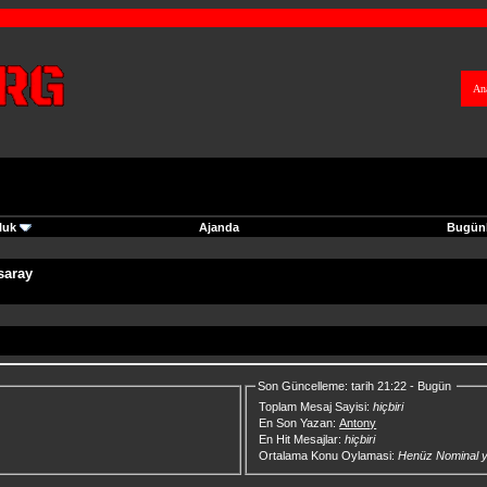
An
luk
Ajanda
Bugünk
saray
Son Güncelleme: tarih 21:22 - Bugün
Toplam Mesaj Sayisi:
hiçbiri
En Son Yazan:
Antony
En Hit Mesajlar:
hiçbiri
Ortalama Konu Oylamasi:
Henüz Nominal 