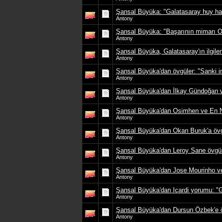
Şansal Büyüka: "Galatasaray huy hali
Antony
Şansal Büyüka: "Başarının mimarı O
Antony
Şansal Büyüka, Galatasaray'ın ilgilen
Antony
Şansal Büyüka'dan övgüler: "Sanki ins
Antony
Şansal Büyüka'dan İlkay Gündoğan 
Antony
Şansal Büyüka'dan Osimhen ve En N
Antony
Şansal Büyüka'dan Okan Buruk'a övg
Antony
Şansal Büyüka'dan Leroy Sane övg
Antony
Şansal Büyüka'dan Jose Mourinho 
Antony
Şansal Büyüka'dan Icardi yorumu: "G
Antony
Şansal Büyüka'dan Dursun Özbek'e ö
Antony