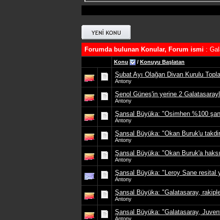
Forumda bulunan Konular, Forum ismi
: Gal
Konu
/
Konuyu Başlatan
Şubat Ayı Olağan Divan Kurulu Toplant
Antony
Şenol Güneş'in yerine 2 Galatasara
Antony
Şansal Büyüka: "Osimhen %100 şans
Antony
Şansal Büyüka: "Okan Buruk'u takdi
Antony
Şansal Büyüka: "Okan Buruk'a haksız
Antony
Şansal Büyüka: "Leroy Sane resital y
Antony
Şansal Büyüka: "Galatasaray, rakipler
Antony
Şansal Büyüka: "Galatasaray, Juvent
Antony