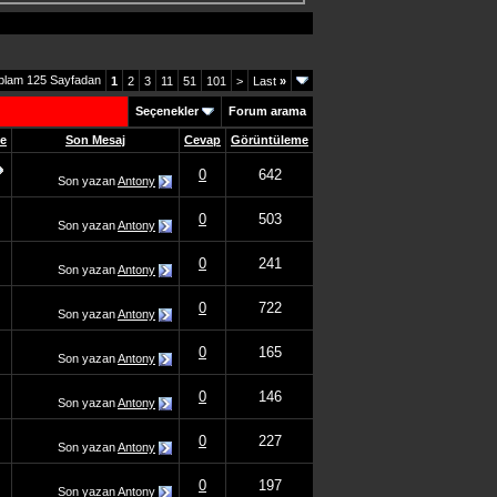
plam 125 Sayfadan
1
2
3
11
51
101
>
Last
»
Seçenekler
Forum arama
me
Son Mesaj
Cevap
Görüntüleme
0
642
Son yazan
Antony
0
503
Son yazan
Antony
0
241
Son yazan
Antony
0
722
Son yazan
Antony
0
165
Son yazan
Antony
0
146
Son yazan
Antony
0
227
Son yazan
Antony
0
197
Son yazan
Antony