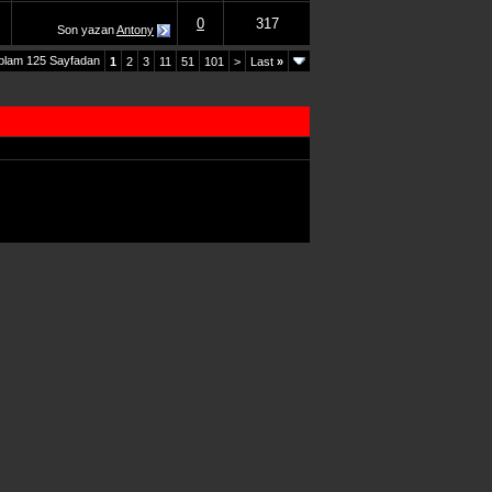
0
317
Son yazan
Antony
plam 125 Sayfadan
1
2
3
11
51
101
>
Last
»