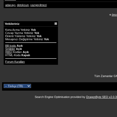
adaçayı
,
detoksun
,
vazgeçilmezi
«
önce
Yetkileriniz
Konu Acma Yetkiniz
Yok
Cevap Yazma Yetkiniz
Yok
Eklenti Yükleme Yetkiniz
Yok
Mesajınızı Değiştirme Yetkiniz
Yok
BB kodu
Açık
Smileler
Açık
[IMG]
Kodları
Açık
HTML-Kodu
Kapalı
Forum Kuralları
Tüm Zamanlar GM
Search Engine Optimisation provided by
DragonByte SEO v2.0.36