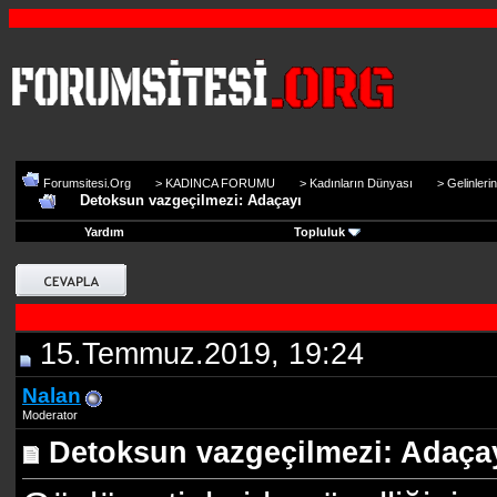
Forumsitesi.Org
>
KADINCA FORUMU
>
Kadınların Dünyası
>
Gelinleri
Detoksun vazgeçilmezi: Adaçayı
Yardım
Topluluk
15.Temmuz.2019, 19:24
Nalan
Moderator
Detoksun vazgeçilmezi: Adaça