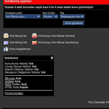
Gösteriliş ayarları
Toplam 0 adet konudan sayfa basi 0 ile 0 arasi kadar konu gösteriliyor
Sıralama şekli
Sort Order
Yaş
Yeni Mesaj Var
Hit Konuya Yeni Mesaj Yazılmış
Yeni Mesaj Yok
Hit Konuya Yeni Mesaj Yazılmamış
Konu Kapatılmıştır
Yetkileriniz
Konu Acma Yetkiniz
Yok
Cevap Yazma Yetkiniz
Yok
Eklenti Yükleme Yetkiniz
Yok
Mesajınızı Değiştirme Yetkiniz
Yok
BB kodu
Açık
Smileler
Açık
[IMG]
Kodları
Açık
HTML-Kodu
Kapalı
Forum Kuralları
Tüm Zamanlar GM