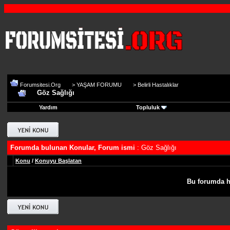
Forumsitesi.Org
>
YAŞAM FORUMU
>
Belirli Hastalıklar
Göz Sağlığı
Yardım
Topluluk
Forumda bulunan Konular, Forum ismi
: Göz Sağlığı
Konu
/
Konuyu Başlatan
Bu forumda h