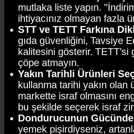
mutlaka liste yapın. "İndi
ihtiyacınız olmayan fazla ü
STT ve TETT Farkına Dik
gıda güvenliğini, Tavsiye E
kalitesini gösterir. TETT’s
çöpe atmayın.
Yakın Tarihli Ürünleri S
kullanma tarihi yakın olan ü
markette israf olmasını eng
bu şekilde seçerek israf zin
Dondurucunun Gücünden
yemek pişirdiyseniz, artan