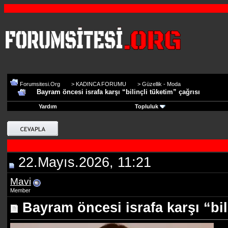
Forumsitesi.Org
>
KADINCA FORUMU
>
Güzellik - Moda
Bayram öncesi israfa karşı “bilinçli tüketim” çağrısı
Yardım
Topluluk
22.Mayıs.2026, 11:21
Mavi
Member
Bayram öncesi israfa karşı “bil