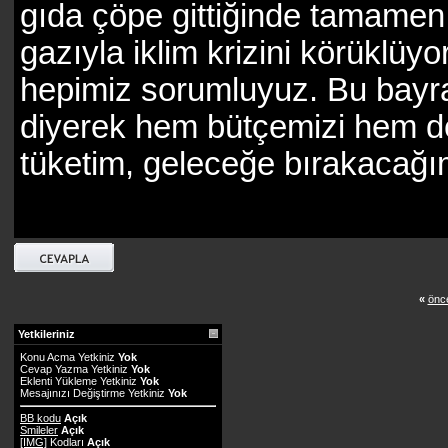
gıda çöpe gittiğinde tamamen
gazıyla iklim krizini körüklü
hepimiz sorumluyuz. Bu bayra
diyerek hem bütçemizi hem de 
tüketim, geleceğe bırakacağı
«
önce
Yetkileriniz
Konu Acma Yetkiniz
Yok
Cevap Yazma Yetkiniz
Yok
Eklenti Yükleme Yetkiniz
Yok
Mesajınızı Değiştirme Yetkiniz
Yok
BB kodu
Açık
Smileler
Açık
[IMG]
Kodları
Açık