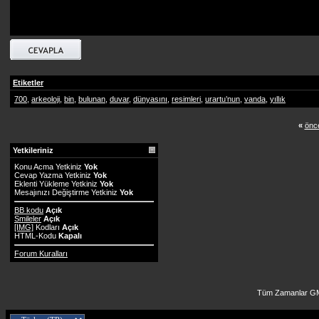
Etiketler
700
,
arkeoloji
,
bin
,
bulunan
,
duvar
,
dünyasını
,
resimleri
,
urartu’nun
,
vanda
,
yıllık
«
önce
Yetkileriniz
Konu Acma Yetkiniz
Yok
Cevap Yazma Yetkiniz
Yok
Eklenti Yükleme Yetkiniz
Yok
Mesajınızı Değiştirme Yetkiniz
Yok
BB kodu
Açık
Smileler
Açık
[IMG]
Kodları
Açık
HTML-Kodu
Kapalı
Forum Kuralları
Tüm Zamanlar GM