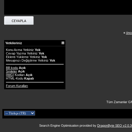
«
önce
Yetkileriniz
Konu Acma Yetkiniz
Yok
Cevap Yazma Yetkiniz
Yok
Eklenti Yükleme Yetkiniz
Yok
Mesajınızı Değiştirme Yetkiniz
Yok
BB kodu
Açık
Smileler
Açık
[IMG]
Kodları
Açık
HTML-Kodu
Kapalı
Forum Kuralları
Tüm Zamanlar GM
Search Engine Optimisation provided by
DragonByte SEO v2.0.36