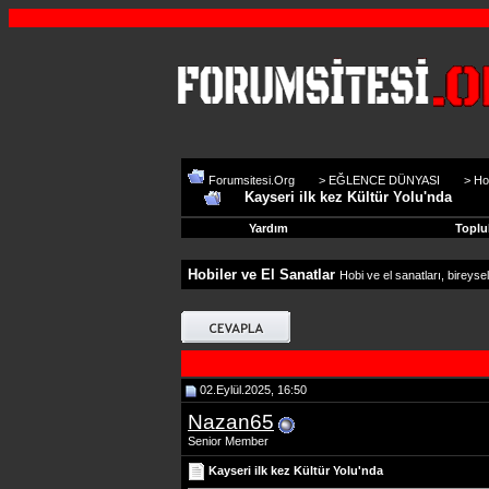
Forumsitesi.Org
>
EĞLENCE DÜNYASI
>
Ho
Kayseri ilk kez Kültür Yolu'nda
Yardım
Toplu
Hobiler ve El Sanatlar
Hobi ve el sanatları, bireysel
02.Eylül.2025, 16:50
Nazan65
Senior Member
Kayseri ilk kez Kültür Yolu'nda