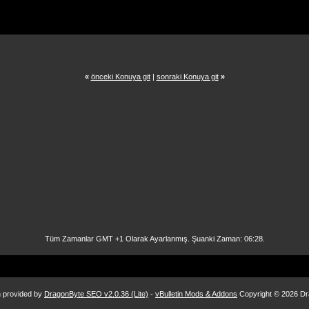
«
önceki Konuya git
|
sonraki Konuya git
»
Tüm Zamanlar GMT +1 Olarak Ayarlanmış. Şuanki Zaman:
06:28
.
n provided by
DragonByte SEO v2.0.36 (Lite)
-
vBulletin Mods & Addons
Copyright © 2026 Dr