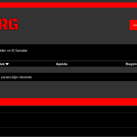
An
biler ve El Sanatlar
luk
Ajanda
Bugünk
 yaratıcılığın ötesinde