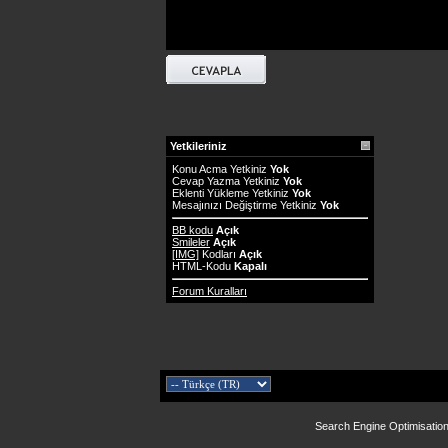
Yetkileriniz
Konu Acma Yetkiniz
Yok
Cevap Yazma Yetkiniz
Yok
Eklenti Yükleme Yetkiniz
Yok
Mesajınızı Değiştirme Yetkiniz
Yok
BB kodu
Açık
Smileler
Açık
[IMG]
Kodları
Açık
HTML-Kodu
Kapalı
Forum Kuralları
Search Engine Optimisatio