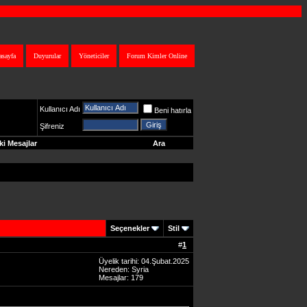
asayfa
Duyurular
Yöneticiler
Forum Kimler Online
Kullanıcı Adı
Beni hatırla
Şifreniz
i Mesajlar
Ara
Seçenekler
Stil
#
1
Üyelik tarihi: 04.Şubat.2025
Nereden: Syria
Mesajlar: 179