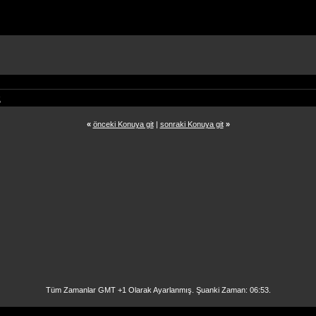
k
«
önceki Konuya git
|
sonraki Konuya git
»
Tüm Zamanlar GMT +1 Olarak Ayarlanmış. Şuanki Zaman:
06:53
.