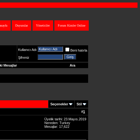
asayfa
Duyurular
Yöneticiler
Forum Kimler Online
Kullanıcı Adı
Beni hatırla
Şifreniz
i Mesajlar
Ara
Seçenekler
Stil
#
1
Üyelik tarihi: 23.Mayıs.2019
Nereden: Turkey
Mesajlar: 17,622