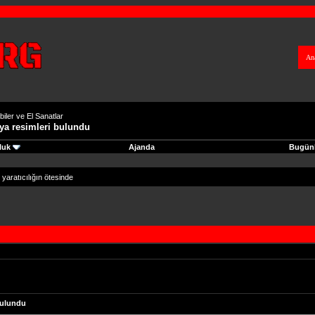
An
biler ve El Sanatlar
aya resimleri bulundu
luk
Ajanda
Bugünk
 yaratıcılığın ötesinde
 bulundu