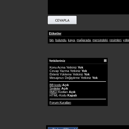
Etiketler
bin
,
bulundu
,
kaya
,
mağarada
,
mersindeki
,
resimleri
,
yıllı
Yetkileriniz
Konu Acma Yetkiniz
Yok
Cevap Yazma Yetkiniz
Yok
Eklenti Yükleme Yetkiniz
Yok
Mesajınızı Değiştirme Yetkiniz
Yok
BB kodu
Açık
Smileler
Açık
[IMG]
Kodları
Açık
HTML-Kodu
Kapalı
Forum Kuralları