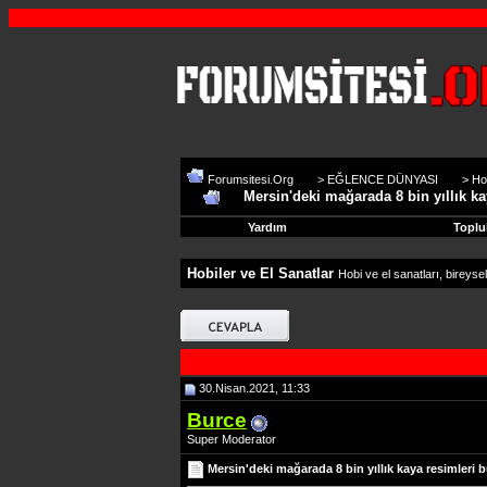
Forumsitesi.Org
>
EĞLENCE DÜNYASI
>
Ho
Mersin'deki mağarada 8 bin yıllık k
Yardım
Toplu
Hobiler ve El Sanatlar
Hobi ve el sanatları, bireysel
30.Nisan.2021, 11:33
Burce
Super Moderator
Mersin'deki mağarada 8 bin yıllık kaya resimleri