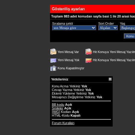
Gösteriliş ayarları
Toplam 883 adet konudan sayfa basi 1 ile 20 arasi ka
Sıralama şekli
Sort Order
Yaş
Yeni Mesaj Var
Hit Konuya Yeni Mesaj Yazıl
Yeni Mesaj Yok
Hit Konuya Yeni Mesaj Yazı
Konu Kapatılmıştır
Yetkileriniz
Konu Acma Yetkiniz
Yok
Cevap Yazma Yetkiniz
Yok
Eklenti Yükleme Yetkiniz
Yok
Mesajınızı Değiştirme Yetkiniz
Yok
BB kodu
Açık
Smileler
Açık
[IMG]
Kodları
Açık
HTML-Kodu
Kapalı
Forum Kuralları