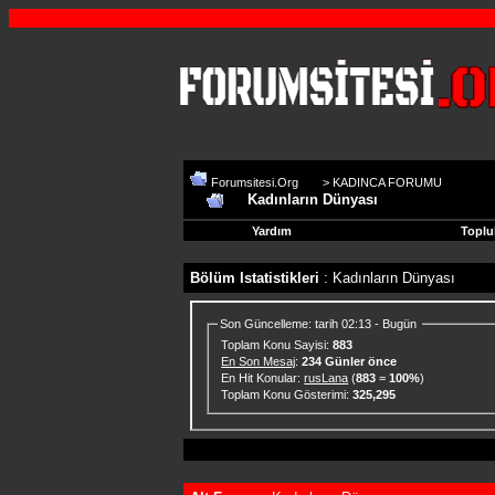
Forumsitesi.Org
>
KADINCA FORUMU
Kadınların Dünyası
Yardım
Toplu
Bölüm Istatistikleri
: Kadınların Dünyası
Son Güncelleme: tarih 02:13 - Bugün
Toplam Konu Sayisi:
883
En Son Mesaj
:
234 Günler önce
En Hit Konular:
rusLana
(
883
=
100%
)
Toplam Konu Gösterimi:
325,295