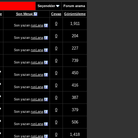
Seçenekler
Forum arama
me
Son Mesaj
Cevap
Görüntüleme
0
1,911
Son yazan
rusLana
0
204
Son yazan
rusLana
0
227
Son yazan
rusLana
0
739
Son yazan
rusLana
0
450
Son yazan
rusLana
0
416
Son yazan
rusLana
0
387
Son yazan
rusLana
0
379
Son yazan
rusLana
0
506
Son yazan
rusLana
0
1,418
Son yazan
rusLana