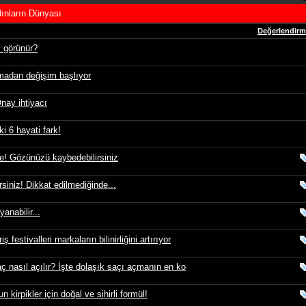
ınların Dünyası
Değerlendir
l görünür?
amadan değişim başlıyor
nay ihtiyacı
 6 hayati fark!
ke! Gözünüzü kaybedebilirsiniz
rsiniz! Dikkat edilmediğinde...
anabilir...
estivalleri markaların bilinirliğini artırıyor
aç nasıl açılır? İşte dolaşık saçı açmanın en ko
 kirpikler için doğal ve sihirli formül!