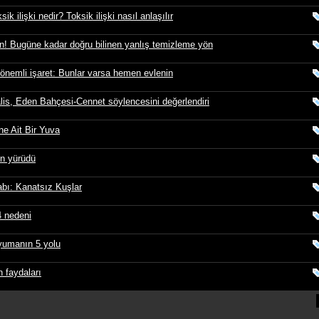
ik ilişki nedir? Toksik ilişki nasıl anlaşılır
n! Bugüne kadar doğru bilinen yanlış temizleme yön
önemli işaret: Bunlar varsa hemen evlenin
lis, Eden Bahçesi-Cennet söylencesini değerlendiri
ne Ait Bir Yuva
in yürüdü
abı: Kanatsız Kuşlar
4 nedeni
yumanın 5 yolu
n faydaları