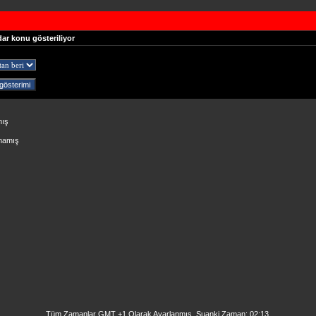
dar konu gösteriliyor
mış
lmamış
Tüm Zamanlar GMT +1 Olarak Ayarlanmış. Şuanki Zaman:
02:13
.