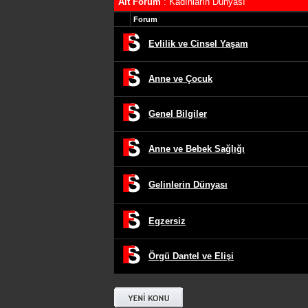
Alt Forum
: Kadınların Dünyası
Forum
Evlilik ve Cinsel Yaşam
Anne ve Çocuk
Genel Bilgiler
Anne ve Bebek Sağlığı
Gelinlerin Dünyası
Egzersiz
Örgü Dantel ve Elişi