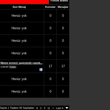
Forum arama
Son Mesaj
Konular
Mesajlar
Henüz yok
0
0
Henüz yok
0
0
Henüz yok
0
0
Henüz yok
0
0
Meme protezi sayesinde çarpık...
17
17
n yazan
Nalan
Henüz yok
0
0
Henüz yok
0
0
Sayfa 1 Toplam 45 Sayfadan
1
2
3
11
>
Last
»