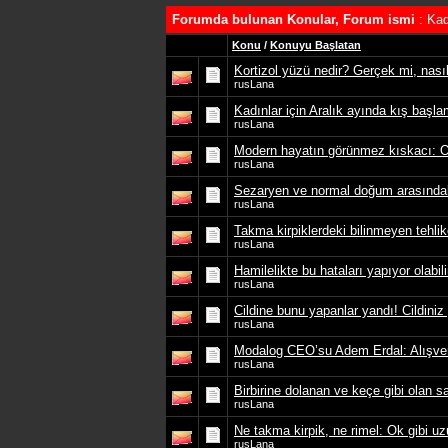
Forumda bulunan Konular, Forum ismi
: Kad
Konu
/
Konuyu Başlatan
Kortizol yüzü nedir? Gerçek mi, nası
rusLana
Kadınlar için Aralık ayında kış başl
rusLana
Modern hayatın görünmez kıskacı: O
rusLana
Sezaryen ve normal doğum arasındaki
rusLana
Takma kirpiklerdeki bilinmeyen tehli
rusLana
Hamilelikte bu hataları yapıyor olabili
rusLana
Cildine bunu yapanlar yandı! Cildiniz y
rusLana
Modalog CEO’su Adem Erdal: Alışveriş f
rusLana
Birbirine dolanan ve keçe gibi olan s
rusLana
Ne takma kirpik, ne rimel: Ok gibi uzun
rusLana