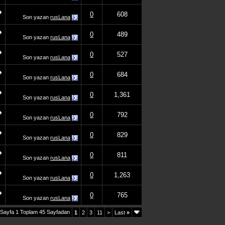
0
608
Son yazan
rusLana
0
489
Son yazan
rusLana
0
527
Son yazan
rusLana
0
684
Son yazan
rusLana
0
1,361
Son yazan
rusLana
0
792
Son yazan
rusLana
0
829
Son yazan
rusLana
0
811
Son yazan
rusLana
0
1,263
Son yazan
rusLana
0
765
Son yazan
rusLana
Sayfa 1 Toplam 45 Sayfadan
1
2
3
11
>
Last
»