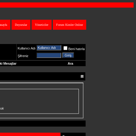
asayfa
Duyurular
Yöneticiler
Forum Kimler Online
Kullanıcı Adı
Beni hatırla
Şifreniz
i Mesajlar
Ara
yok