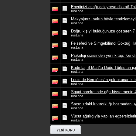
Enerjinizi aşağı çekiyorsa dikkat! Toks
rusLana
Makyajınızı sakın böyle temizlemeyi
rusLana
Doğru kişiyi bulduğunuzu gösteren 7 
rusLana
Felsefeci ve Simgebilimci Göktuğ Ha
rusLana
Psikoloji dizisinden yeni kitap: Kendi
rusLana
Kadınlar, 8 Mart'ta Doğu Türkistan iç
rusLana
Louis de Bernières'ın çok okunan kit
rusLana
Squat hareketinde ağrı hissetmenin 
rusLana
Saçınızdaki kıvırcıklığı bozmadan u
rusLana
Vücut ağırlığıyla yapılan egzersizleri
rusLana