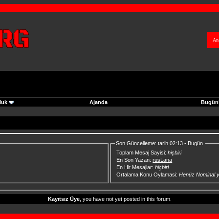
An
luk
Ajanda
Bugünk
Son Güncelleme: tarih 02:13 - Bugün
Toplam Mesaj Sayisi:
hiçbiri
En Son Yazan:
rusLana
En Hit Mesajlar:
hiçbiri
Ortalama Konu Oylamasi:
Henüz Nominal 
Kayıtsız Üye
, you have not yet posted in this forum.