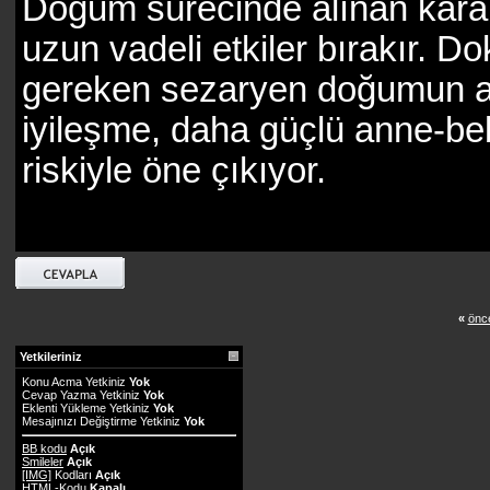
Doğum sürecinde alınan karar
uzun vadeli etkiler bırakır. D
gereken sezaryen doğumun ak
iyileşme, daha güçlü anne-b
riskiyle öne çıkıyor.
«
önce
Yetkileriniz
Konu Acma Yetkiniz
Yok
Cevap Yazma Yetkiniz
Yok
Eklenti Yükleme Yetkiniz
Yok
Mesajınızı Değiştirme Yetkiniz
Yok
BB kodu
Açık
Smileler
Açık
[IMG]
Kodları
Açık
HTML-Kodu
Kapalı