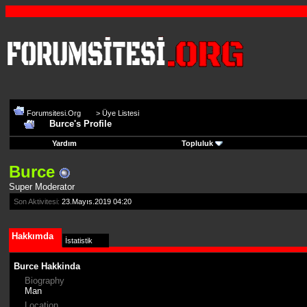
Forumsitesi.Org
>
Üye Listesi
Burce's Profile
Yardım
Topluluk
Burce
Super Moderator
Son Aktivitesi:
23.Mayıs.2019
04:20
Hakkımda
İstatistik
Burce Hakkinda
Biography
Man
Location