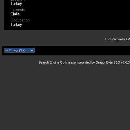
Turkey
Interests
Cialis
Occupation
Turkey
Tüm Zamanlar GM
Search Engine Optimisation provided by
DragonByte SEO v2.0.36