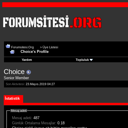
Forumsitesi.Org
>
Üye Listesi
Choice's Profile
Yardım
Topluluk
Choice
Senior Member
Son Aktivitesi:
23.Mayıs.2019
04:27
İstatistik
Mesaj adeti
Mesaj adeti:
487
Günlük Ortalama Mesajlar:
0.18