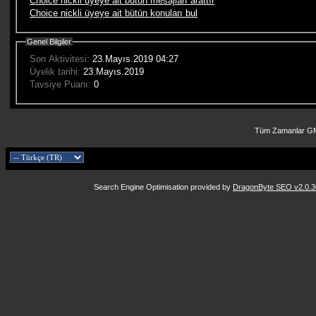
Choice nickli üyeye ait bütün mesajları arattır
Choice nickli üyeye ait bütün konuları bul
Genel Bilgiler
Son Aktivitesi:
23.Mayıs.2019
04:27
Üyelik tarihi:
23.Mayıs.2019
Tavsiye Puanı:
0
Tüm Zamanlar GM
Search Engine Optimisation provided by
DragonByte SEO v2.0.36