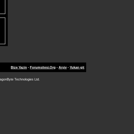
Bize Yazin
-
Forumsitesi.Org
-
Arşiv
-
Yukarı git
agonByte Technologies Ltd.