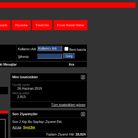
asayfa
Duyurular
Yöneticiler
Forum Kimler Online
Kullanıcı Adı
Beni hatırla
Şifreniz
i Mesajlar
Ara
Mini Istatistikler
Üyelik tarihi
26.Haziran.2019
Mesaj adeti
2,913
Tüm istatistikleri göster
Son Ziyaretçiler
Son 2 Kişi Bu Sayfayı Ziyaret Etti.
Azraa
Syst3m
Toplam Ziyaret Hiti:
28,924