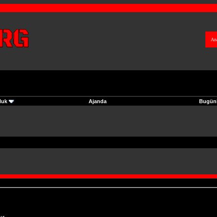
An
luk
Ajanda
Bugünk