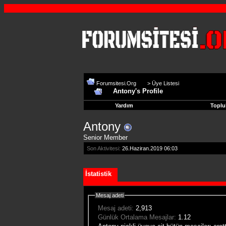
Forumsitesi.Org
>
Üye Listesi
Antony's Profile
Yardım
Toplu
Antony
Senior Member
Son Aktivitesi:
26.Haziran.2019
06:03
İstatistik
Mesaj adeti
Mesaj adeti:
2,913
Günlük Ortalama Mesajlar:
1.12