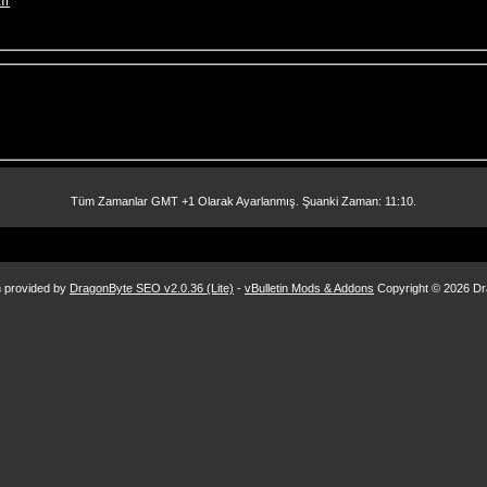
ır
Tüm Zamanlar GMT +1 Olarak Ayarlanmış. Şuanki Zaman:
11:10
.
n provided by
DragonByte SEO v2.0.36 (Lite)
-
vBulletin Mods & Addons
Copyright © 2026 Dr