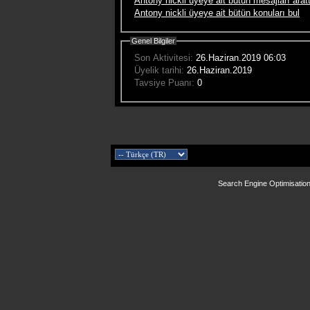
Antony nickli üyeye ait bütün mesajları aratt
Antony nickli üyeye ait bütün konuları bul
Genel Bilgiler
Son Aktivitesi:
26.Haziran.2019
06:03
Üyelik tarihi:
26.Haziran.2019
Tavsiye Puanı:
0
Search Engine Optimisatio