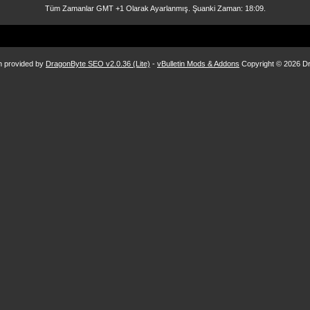
Tüm Zamanlar GMT +1 Olarak Ayarlanmış. Şuanki Zaman:
18:09
.
n provided by
DragonByte SEO v2.0.36 (Lite)
-
vBulletin Mods & Addons
Copyright © 2026 Dr