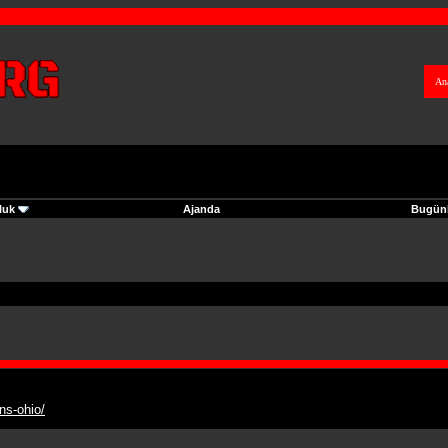
An
luk
Ajanda
Bugünk
ns-ohio/