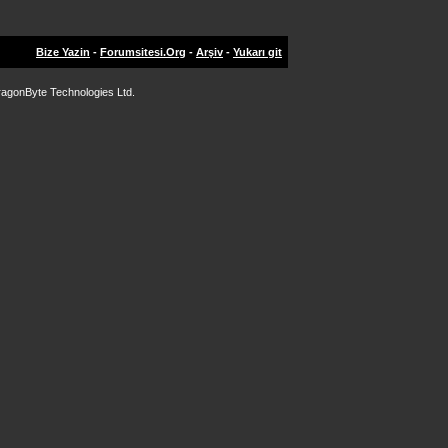
Bize Yazin
-
Forumsitesi.Org
-
Arşiv
-
Yukarı git
agonByte Technologies Ltd.