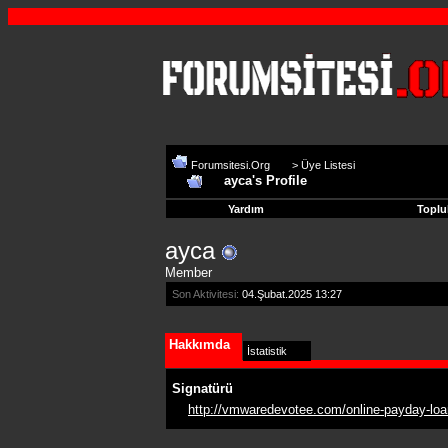
Forumsitesi.Org
>
Üye Listesi
ayca's Profile
Yardım
Toplu
ayca
Member
Son Aktivitesi:
04.Şubat.2025
13:27
Hakkımda
İstatistik
Signatürü
http://vmwaredevotee.com/online-payday-loa