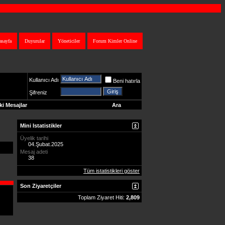
asayfa
Duyurular
Yöneticiler
Forum Kimler Online
Kullanıcı Adı
Beni hatırla
Şifreniz
i Mesajlar
Ara
Mini Istatistikler
Üyelik tarihi
04.Şubat.2025
Mesaj adeti
38
Tüm istatistikleri göster
Son Ziyaretçiler
Toplam Ziyaret Hiti:
2,809