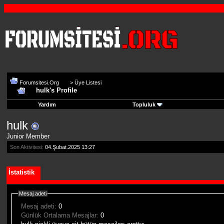
Forumsitesi.Org
>
Üye Listesi
hulk's Profile
Yardım
Topluluk
hulk
Junior Member
Son Aktivitesi:
04.Şubat.2025
13:27
İstatistik
Mesaj adeti
Mesaj adeti:
0
Günlük Ortalama Mesajlar:
0