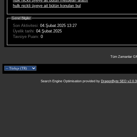
hulk nickli üyeye ait bütün mesajları arattır
hulk nickli üyeye ait bütün konuları bul
Genel Bilgiler
Son Aktivitesi:
04.Şubat.2025
13:27
Üyelik tarihi:
04.Şubat.2025
Tavsiye Puanı:
0
Tüm Zamanlar GM
Search Engine Optimisation provided by
DragonByte SEO v2.0.36