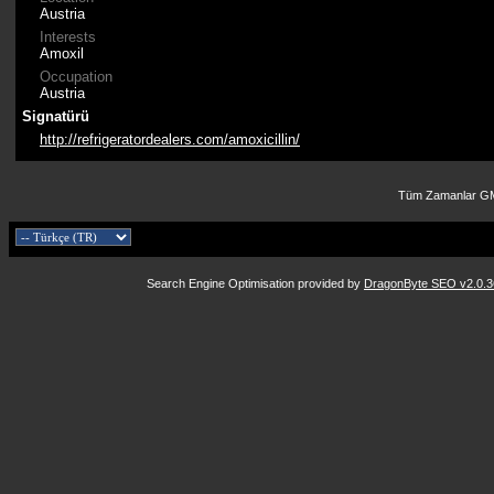
Austria
Interests
Amoxil
Occupation
Austria
Signatürü
http://refrigeratordealers.com/amoxicillin/
Tüm Zamanlar GM
Search Engine Optimisation provided by
DragonByte SEO v2.0.36