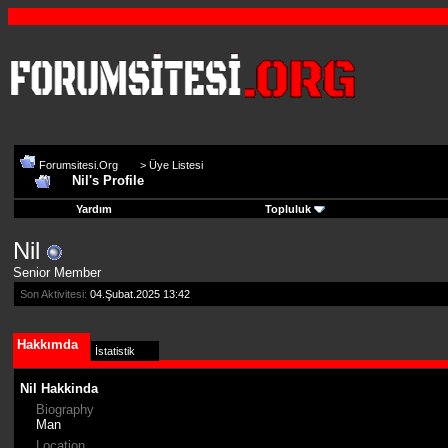
Forumsitesi.Org
>
Üye Listesi
Nil's Profile
Yardım
Topluluk
Nil
Senior Member
Son Aktivitesi:
04.Şubat.2025
13:42
Hakkımda
İstatistik
Nil Hakkinda
Biography
Man
Location