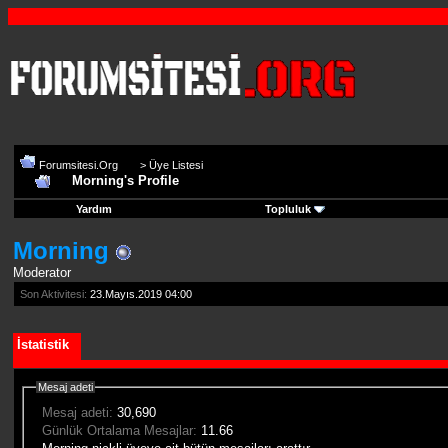
Forumsitesi.Org
>
Üye Listesi
Morning's Profile
Yardım
Topluluk
Morning
Moderator
Son Aktivitesi:
23.Mayıs.2019
04:00
İstatistik
Mesaj adeti
Mesaj adeti:
30,690
Günlük Ortalama Mesajlar:
11.66