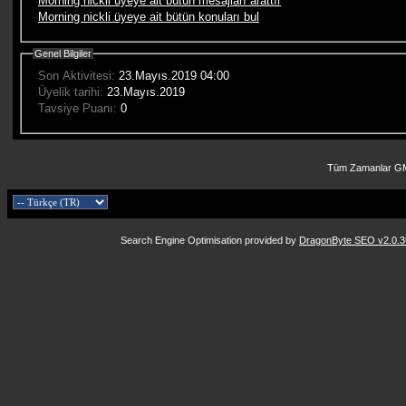
Morning nickli üyeye ait bütün mesajları arattır
Morning nickli üyeye ait bütün konuları bul
Genel Bilgiler
Son Aktivitesi:
23.Mayıs.2019
04:00
Üyelik tarihi:
23.Mayıs.2019
Tavsiye Puanı:
0
Tüm Zamanlar GM
Search Engine Optimisation provided by
DragonByte SEO v2.0.36