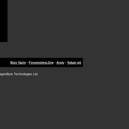
Bize Yazin
-
Forumsitesi.Org
-
Arşiv
-
Yukarı git
agonByte Technologies Ltd.