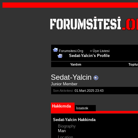
Forumsitesi.Org
>
Üye Listesi
Sedat-Yalcin's Profile
Yardım
Toplu
Sedat-Yalcin
Junior Member
Son Aktivitesi:
01.Mart.2025
23:43
Hakkımda
İstatistik
Sedat-Yalcin Hakkinda
Biography
Man
Location