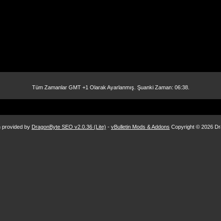
Tüm Zamanlar GMT +1 Olarak Ayarlanmış. Şuanki Zaman:
06:38
.
n provided by
DragonByte SEO v2.0.36 (Lite)
-
vBulletin Mods & Addons
Copyright © 2026 Dr