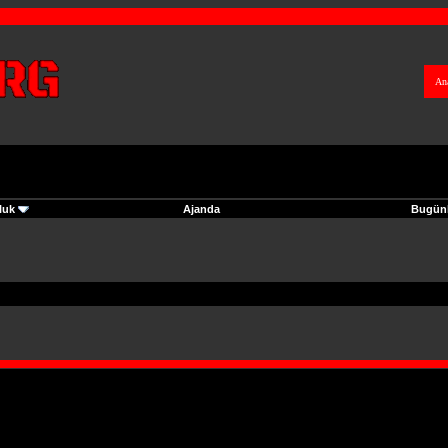
An
luk
Ajanda
Bugünk