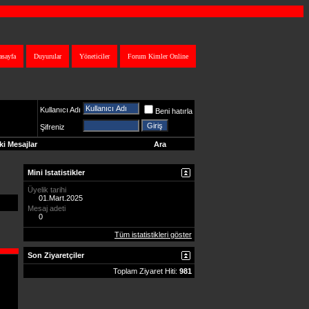
asayfa
Duyurular
Yöneticiler
Forum Kimler Online
Kullanıcı Adı
Beni hatırla
Şifreniz
i Mesajlar
Ara
Mini Istatistikler
Üyelik tarihi
01.Mart.2025
Mesaj adeti
0
Tüm istatistikleri göster
Son Ziyaretçiler
Toplam Ziyaret Hiti:
981