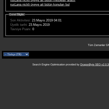
rusLana nickli üyeye ait bütün mesajları arattır
rusLana nickli üyeye ait bütün konuları bul
Genel Bilgiler
Son Aktivitesi:
23.Mayıs.2019
04:01
Üyelik tarihi:
23.Mayıs.2019
Tavsiye Puanı:
0
Tüm Zamanlar GM
Search Engine Optimisation provided by
DragonByte SEO v2.0.36