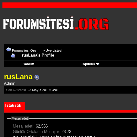
Forumsitesi.Org
>
Üye Listesi
rusLana's Profile
Yardım
Topluluk
rusLana
Admin
Son Aktivitesi:
23.Mayıs.2019
04:01
İstatistik
Mesaj adeti
Mesaj adeti:
62,536
Günlük Ortalama Mesajlar:
23.73