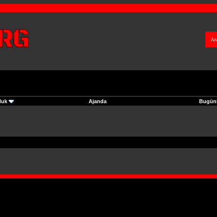
An
luk
Ajanda
Bugünk