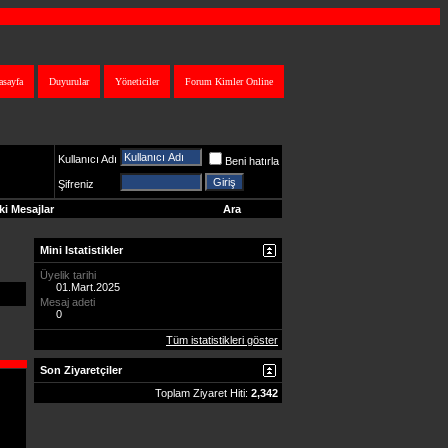
asayfa
Duyurular
Yöneticiler
Forum Kimler Online
Kullanıcı Adı
Beni hatırla
Şifreniz
i Mesajlar
Ara
Mini Istatistikler
Üyelik tarihi
01.Mart.2025
Mesaj adeti
0
Tüm istatistikleri göster
Son Ziyaretçiler
Toplam Ziyaret Hiti:
2,342