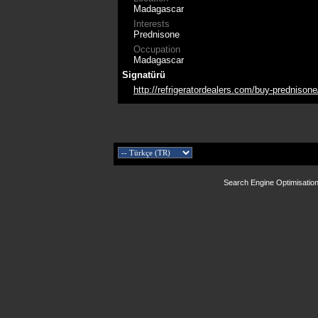
Madagascar
Interests
Prednisone
Occupation
Madagascar
Signatürü
http://refrigeratordealers.com/buy-prednisone
Search Engine Optimisatio