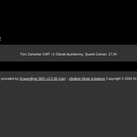
/
Tüm Zamanlar GMT +1 Olarak Ayarlanmış. Şuanki Zaman:
17:34
.
n provided by
DragonByte SEO v2.0.36 (Lite)
-
vBulletin Mods & Addons
Copyright © 2026 Dr