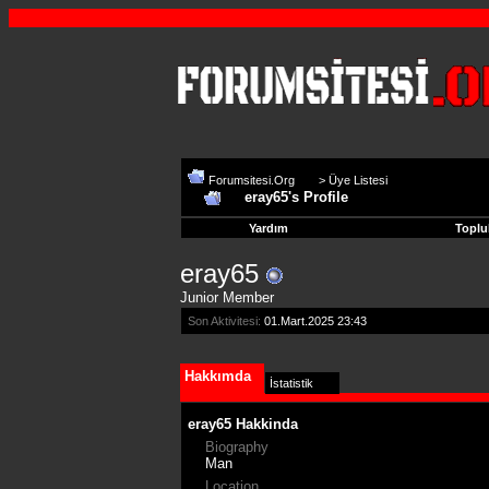
Forumsitesi.Org
>
Üye Listesi
eray65's Profile
Yardım
Toplu
eray65
Junior Member
Son Aktivitesi:
01.Mart.2025
23:43
Hakkımda
İstatistik
eray65 Hakkinda
Biography
Man
Location