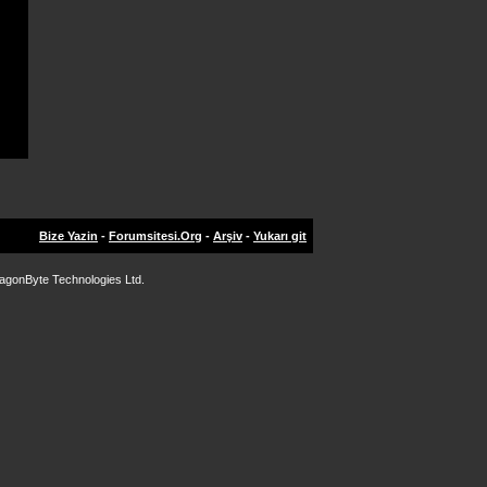
Bize Yazin
-
Forumsitesi.Org
-
Arşiv
-
Yukarı git
agonByte Technologies Ltd.