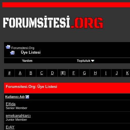
Forumsitesi.Org
Üye Listesi
Yardım
Topluluk
#
A
B
C
D
[
E
]
F
G
H
I
J
K
Forumsitesi.Org: Üye Listesi
Kullanıcı Adı
Elfida
Senior Member
emekanahtarcı
Junior Member
ErAY