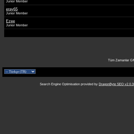
Junior Member
eray65
Junior Member
Ezee
Junior Member
Tüm Zamanlar GM
Search Engine Optimisation provided by
DragonByte SEO v2.0.36