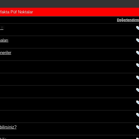
fakta Püf Noktalar
Değerlendir
 ::
aları
neriler
ilirsiniz?