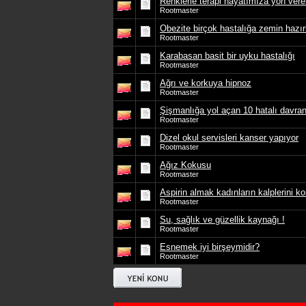
Renklerle terapi hayatımıza yön vereb
Rootmaster
Obezite birçok hastalığa zemin hazır
Rootmaster
Karabasan basit bir uyku hastalığı
Rootmaster
Ağrı ve korkuya hipnoz
Rootmaster
Şişmanlığa yol açan 10 hatalı davra
Rootmaster
Dizel okul servisleri kanser yapıyor
Rootmaster
Ağız Kokusu
Rootmaster
Aspirin almak kadınların kalplerini ko
Rootmaster
Su, sağlık ve güzellik kaynağı !
Rootmaster
Esnemek iyi birşeymidir?
Rootmaster