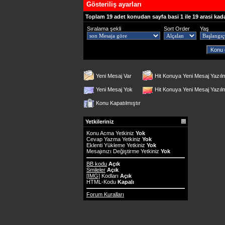
Gösteriliş ayarları
Toplam 19 adet konudan sayfa basi 1 ile 19 arasi kad
Sıralama şekli
Sort Order
Yaş
Yeni Mesaj Var
Hit Konuya Yeni Mesaj Yazıl
Yeni Mesaj Yok
Hit Konuya Yeni Mesaj Yazı
Konu Kapatılmıştır
Yetkileriniz
Konu Acma Yetkiniz
Yok
Cevap Yazma Yetkiniz
Yok
Eklenti Yükleme Yetkiniz
Yok
Mesajınızı Değiştirme Yetkiniz
Yok
BB kodu
Açık
Smileler
Açık
[IMG]
Kodları
Açık
HTML-Kodu
Kapalı
Forum Kuralları