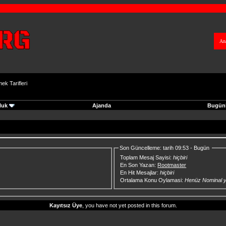
An
ek Tarifleri
luk
Ajanda
Bugünk
Son Güncelleme: tarih 09:53 - Bugün
Toplam Mesaj Sayisi:
hiçbiri
En Son Yazan:
Rootmaster
En Hit Mesajlar:
hiçbiri
Ortalama Konu Oylamasi:
Henüz Nominal 
Kayıtsız Üye
, you have not yet posted in this forum.