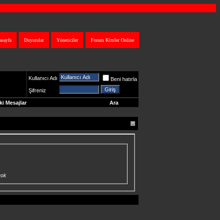
asayfa
Duyurular
Yöneticiler
Forum Kimler Online
Kullanıcı Adı
Beni hatırla
Şifreniz
i Mesajlar
Ara
yok