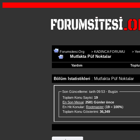
Forumsitesi.Org
>
KADINCA FORUMU
>
Yem
Mutfakta Püf Noktalar
Yardım
Toplu
Bölüm Istatistikleri
: Mutfakta Püf Noktalar
Son Güncelleme: tarih 09:53 - Bugün
Toplam Konu Sayisi:
19
En Son Mesaj
:
2581 Günler önce
En Hit Konular:
Rootmaster
(
19
=
100%
)
Toplam Konu Gösterimi:
36,349