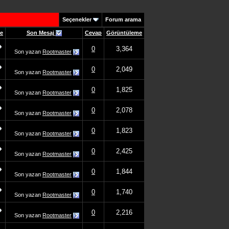
Seçenekler
Forum arama
me
Son Mesaj
Cevap
Görüntüleme
0
3,364
Son yazan
Rootmaster
0
2,049
Son yazan
Rootmaster
0
1,825
Son yazan
Rootmaster
0
2,078
Son yazan
Rootmaster
0
1,823
Son yazan
Rootmaster
0
2,425
Son yazan
Rootmaster
0
1,844
Son yazan
Rootmaster
0
1,740
Son yazan
Rootmaster
0
2,216
Son yazan
Rootmaster