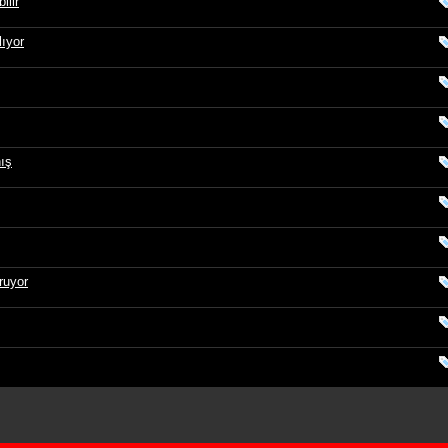
ilir
lıyor
nış
ruyor