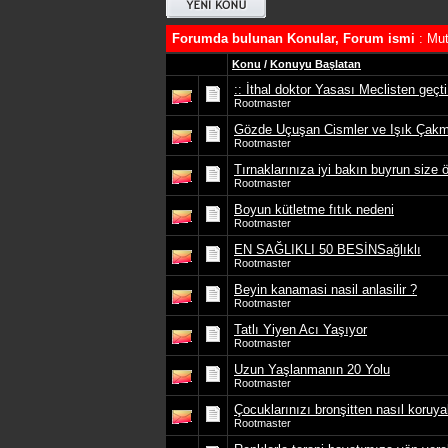
Forumda bulunan Konular, Forum ismi
: Mut
Konu
/
Konuyu Başlatan
:: İthal doktor Yasası Meclisten geçti
Rootmaster
Gözde Uçuşan Cismler ve Işık Çakm
Rootmaster
Tırnaklarınıza iyi bakın buyrun size ö
Rootmaster
Boyun kütletme fıtık nedeni
Rootmaster
EN SAĞLIKLI 50 BESİNSağlıklı
Rootmaster
Beyin kanamasi nasil anlasilir ?
Rootmaster
Tatlı Yiyen Acı Yaşıyor
Rootmaster
Uzun Yaşlanmanın 20 Yolu
Rootmaster
Çocuklarınızı bronşitten nasıl koruyab
Rootmaster