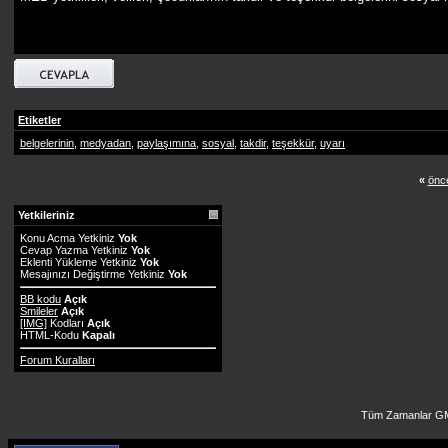
Etiketler
belgelerinin
,
medyadan
,
paylaşımına
,
sosyal
,
takdir
,
teşekkür
,
uyarı
«
önce
Yetkileriniz
Konu Acma Yetkiniz
Yok
Cevap Yazma Yetkiniz
Yok
Eklenti Yükleme Yetkiniz
Yok
Mesajınızı Değiştirme Yetkiniz
Yok
BB kodu
Açık
Smileler
Açık
[IMG]
Kodları
Açık
HTML-Kodu
Kapalı
Forum Kuralları
Tüm Zamanlar GM