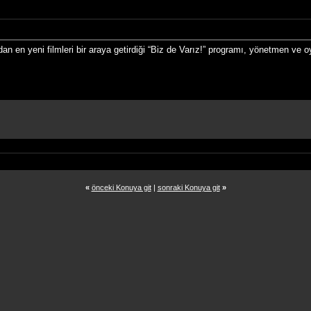
en yeni filmleri bir araya getirdiği “Biz de Varız!” programı, yönetmen ve oyu
«
önceki Konuya git
|
sonraki Konuya git
»