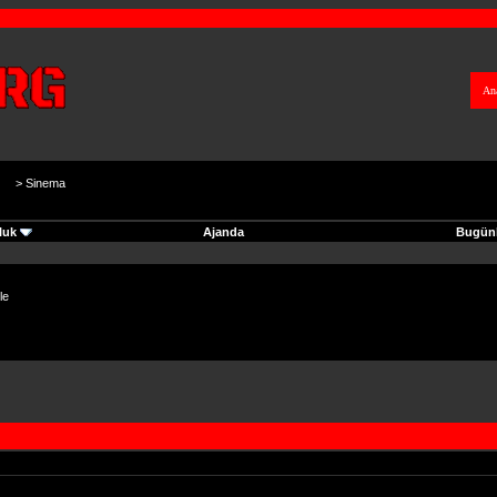
An
>
Sinema
luk
Ajanda
Bugünk
le