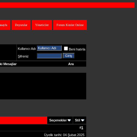
asayfa
Duyurular
Yöneticiler
Forum Kimler Online
Kullanıcı Adı
Beni hatırla
Şifreniz
i Mesajlar
Ara
Seçenekler
Stil
#
1
Üyelik tarihi: 04.Şubat.2025