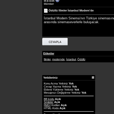
Member
Ödüllü filmler İstanbul Modern'de
İstanbul Modern Sinema’nın Türkiye sinemasından 
arasında sinemaseverlerle buluşacak.
Etiketler
filmler
,
modernde
,
İstanbul
,
Ödüllü
Yetkileriniz
Konu Acma Yetkiniz
Yok
Cevap Yazma Yetkiniz
Yok
Eklenti Yükleme Yetkiniz
Yok
Mesajınızı Değiştirme Yetkiniz
Yok
BB kodu
Açık
Smileler
Açık
[IMG]
Kodları
Açık
HTML-Kodu
Açık