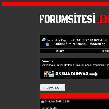
Forumsitesi.Org
>
GENEL FORUM ARŞİVLERİ
Ödüllü filmler İstanbul Modern'de
Yardım
Toplu
Sinema
Vizyondaki Filmler Haftanın filmlerini incele, fragmanları iz
04.Şubat.2025, 13:28
ayca