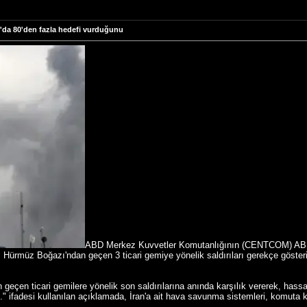
an'da 80'den fazla hedefi vurduğunu
ABD Merkez Kuvvetler Komutanlığının (CENTCOM) ABD 
ürmüz Boğazı'ndan geçen 3 ticari gemiye yönelik saldırıları gerekçe gösteril
eçen ticari gemilere yönelik son saldırılarına anında karşılık vererek, has
i." ifadesi kullanılan açıklamada, İran'a ait hava savunma sistemleri, komuta ko