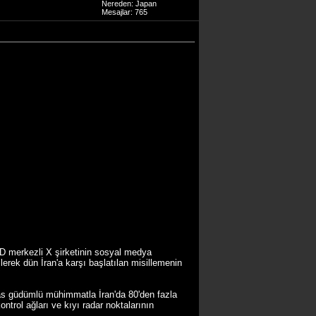
Nereden: Japan
Mesajlar: 765
merkezli X şirketinin sosyal medya
erek dün İran'a karşı başlatılan misillemenin
sas güdümlü mühimmatla İran'da 80'den fazla
ntrol ağları ve kıyı radar noktalarının