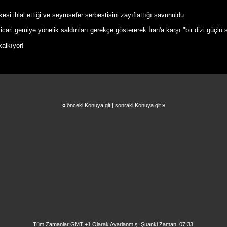
esi ihlal ettiği ve seyrüsefer serbestisini zayıflattığı savunuldu.
 gemiye yönelik saldırıları gerekçe göstererek İran'a karşı "bir dizi güçlü sald
kalkıyor!
«
önceki Konuya git
|
sonraki Konuya git
»
Tüm Zamanlar GMT +1 Olarak Ayarlanmış. Şuanki Zaman:
07:33
.