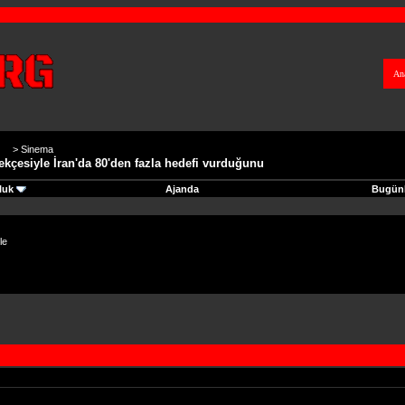
An
>
Sinema
rekçesiyle İran'da 80'den fazla hedefi vurduğunu
luk
Ajanda
Bugünk
le