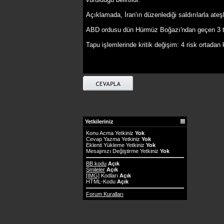
Açıklamada, İran'ın düzenlediği saldırılarla ateşk
ABD ordusu dün Hürmüz Boğazı'ndan geçen 3 ticari
Tapu işlemlerinde kritik değişim: 4 risk ortadan 
Yetkileriniz
Konu Acma Yetkiniz
Yok
Cevap Yazma Yetkiniz
Yok
Eklenti Yükleme Yetkiniz
Yok
Mesajınızı Değiştirme Yetkiniz
Yok
BB kodu
Açık
Smileler
Açık
[IMG]
Kodları
Açık
HTML-Kodu
Açık
Forum Kuralları