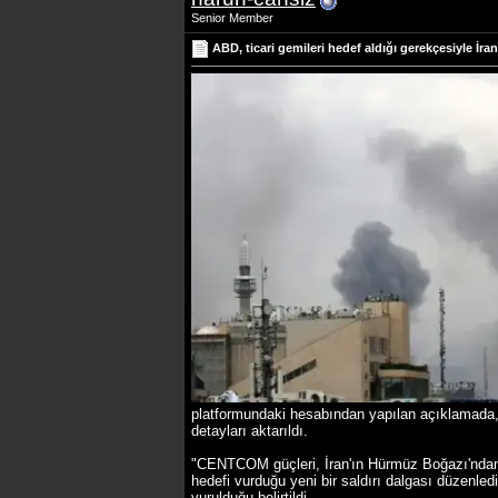
Senior Member
ABD, ticari gemileri hedef aldığı gerekçesiyle İr
platformundaki hesabından yapılan açıklamada, H
detayları aktarıldı.
"CENTCOM güçleri, İran'ın Hürmüz Boğazı'ndan g
hedefi vurduğu yeni bir saldırı dalgası düzenled
vurulduğu belirtildi.