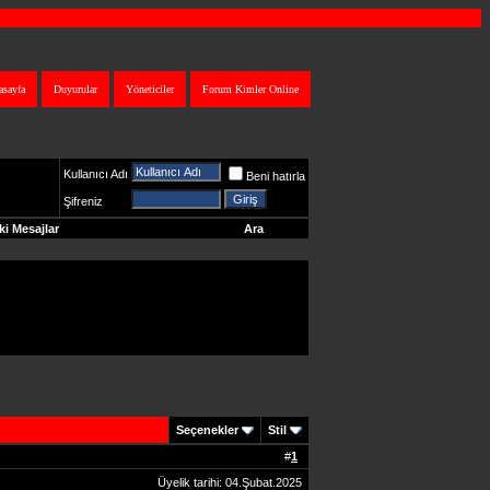
asayfa
Duyurular
Yöneticiler
Forum Kimler Online
Kullanıcı Adı
Beni hatırla
Şifreniz
i Mesajlar
Ara
Seçenekler
Stil
#
1
Üyelik tarihi: 04.Şubat.2025