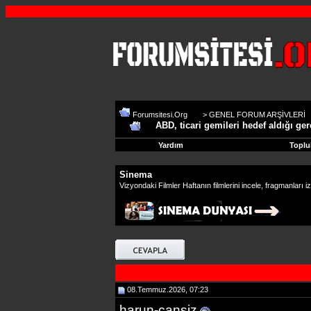
Forumsitesi.Org
>
GENEL FORUM ARŞİVLERİ
ABD, ticari gemileri hedef aldığı ge
Yardım
Toplu
Sinema
Vizyondaki Filmler Haftanın filmlerini incele, fragmanları iz
08.Temmuz.2026, 07:23
harun-cansiz