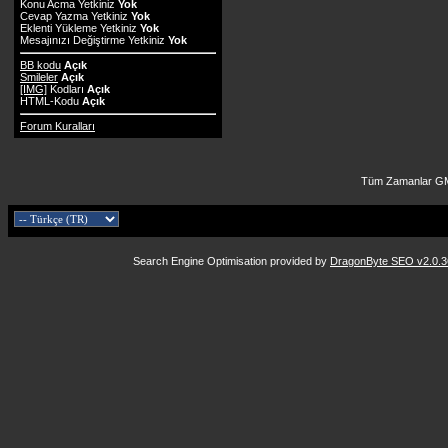
Konu Acma Yetkiniz
Yok
Cevap Yazma Yetkiniz
Yok
Eklenti Yükleme Yetkiniz
Yok
Mesajınızı Değiştirme Yetkiniz
Yok
BB kodu
Açık
Smileler
Açık
[IMG]
Kodları
Açık
HTML-Kodu
Açık
Forum Kuralları
Tüm Zamanlar GM
Search Engine Optimisation provided by
DragonByte SEO v2.0.36