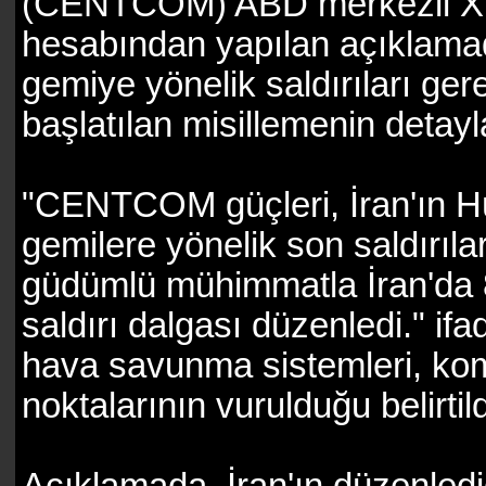
(CENTCOM) ABD merkezli X şi
hesabından yapılan açıklama
gemiye yönelik saldırıları ger
başlatılan misillemenin detayla
"CENTCOM güçleri, İran'ın H
gemilere yönelik son saldırıla
güdümlü mühimmatla İran'da 8
saldırı dalgası düzenledi." ifa
hava savunma sistemleri, komu
noktalarının vurulduğu belirtild
Açıklamada, İran'ın düzenlediği