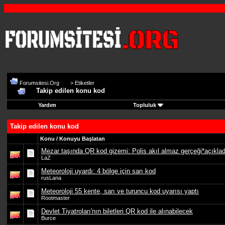
Forumsitesi.Org
>
Etiketler
Takip edilen konu kod
Yardım
Topluluk
Takip edilen konu kod
Konu / Konuyu Başlatan
Mezar taşında QR kod gizemi: Polis akıl almaz gerçeği*açıklad
LaZ
Meteoroloji uyardı: 4 bölge için sarı kod
rusLana
Meteoroloji 55 kente, sarı ve turuncu kod uyarısı yaptı
Rootmaster
Devlet Tiyatroları'nın biletleri QR kod ile alınabilecek
Burce