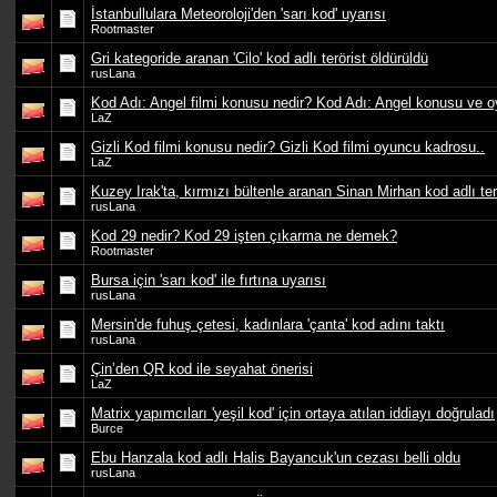
İstanbullulara Meteoroloji'den 'sarı kod' uyarısı
Rootmaster
Gri kategoride aranan 'Cilo' kod adlı terörist öldürüldü
rusLana
Kod Adı: Angel filmi konusu nedir? Kod Adı: Angel konusu ve o
LaZ
Gizli Kod filmi konusu nedir? Gizli Kod filmi oyuncu kadrosu..
LaZ
Kuzey Irak'ta, kırmızı bültenle aranan Sinan Mirhan kod adlı ter
rusLana
Kod 29 nedir? Kod 29 işten çıkarma ne demek?
Rootmaster
Bursa için 'sarı kod' ile fırtına uyarısı
rusLana
Mersin'de fuhuş çetesi, kadınlara 'çanta' kod adını taktı
rusLana
Çin’den QR kod ile seyahat önerisi
LaZ
Matrix yapımcıları 'yeşil kod' için ortaya atılan iddiayı doğruladı
Burce
Ebu Hanzala kod adlı Halis Bayancuk'un cezası belli oldu
rusLana