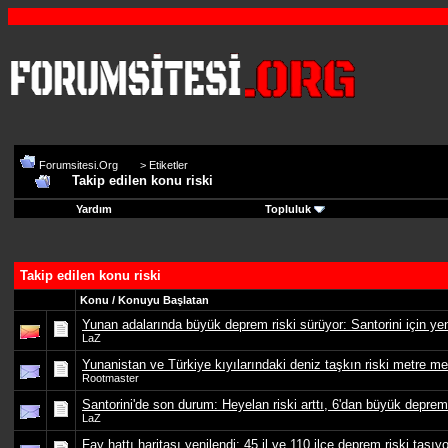
Forumsitesi.Org
>
Etiketler
Takip edilen konu riski
Yardım
Topluluk
Takip edilen konu riski
Konu / Konuyu Başlatan
Yunan adalarında büyük deprem riski sürüyor: Santorini için ye
LaZ
Yunanistan ve Türkiye kıyılarındaki deniz taşkın riski metre met
Rootmaster
Santorini'de son durum: Heyelan riski arttı, 6'dan büyük deprem
LaZ
Fay hattı haritası yenilendi: 45 il ve 110 ilçe deprem riski taşıyo