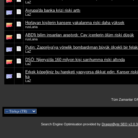
LaZ
Avrupa'da banka krizi riski arttı
LaZ
Horlayan kişilerin kansere yakalanma riski daha yüksek
rusLana
ABD'li bilim insanları araştırdı: Çay içenlerin ölüm riski düşük
rusLana
Putin: Zaporijya'ya yönelik bombardıman büyük ölçekli bir felak
LaZ
DSÖ: Nijerya'da 160 milyon kişi sarıhumma riski altında
LaZ
Erkek köpeğiniz bu hareketi yapıyorsa dikkat edin: Kanser riski 
ka
LaZ
Tüm Zamanlar GM
Search Engine Optimisation provided by
DragonByte SEO v2.0.36