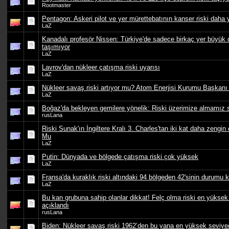
Rootmaster
Pentagon: Askeri pilot ve yer mürettebatının kanser riski daha
LaZ
Kanadalı profesör Nissen: Türkiye'de sadece birkaç yer büyük 
taşımıyor
LaZ
Lavrov'dan nükleer çatışma riski uyarısı
LaZ
Nükleer savaş riski artıyor mu? Atom Enerjisi Kurumu Başkan
LaZ
Boğaz'da bekleyen gemilere yönelik: Riski üzerimize almamız 
rusLana
Riski Sunak'ın İngiltere Kralı 3. Charles'tan iki kat daha zengin
Mu
LaZ
Putin: Dünyada ve bölgede çatışma riski çok yüksek
LaZ
Fransa'da kuraklık riski altındaki 94 bölgeden 42'sinin durumu 
LaZ
Bu kan grubuna sahip olanlar dikkat! Felç olma riski en yüksek
açıklandı
rusLana
Biden: Nükleer savaş riski 1962’den bu yana en yüksek seviye