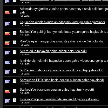
rusLana
Adana'da ayağından vurulan şahıs hastaneye sevk edilirken gaz
aldı
rusLana
Kayseri'de ördek avında arkadaşının vurduğu şahıs yaralandı
rusLana
Balıkesir'de çaldığı kamyonetle kaza yapan şahıs başka bir ara
rusLana
Rize’de eşinin arayıp ulaşamadığı şahıs evinde ölü bulundu
rusLana
Siirt'te odun toplayan şahıs silahlı saldırıda öldü
rusLana
İzmir'de diş hekimini başından vuran şahıs videosunu çekip an
rusLana
Siirt'te aracından indiği sırada otomobilin çarptığı şahıs öldü
rusLana
Samsun'da FETÖ'den hapis cezası bulunan şahıs yakalandı
rusLana
Balıkesir'de başından vurulan şahıs hayatını kaybetti
rusLana
Kırıkkale'de polis denetiminde aranan 14 şahıs yakalandı
rusLana