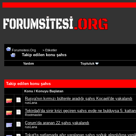
Forumsitesi.Org
>
Etiketler
Takip edilen konu şahıs
Yardım
Topluluk
Takip edilen konu şahıs
Konu / Konuyu Başlatan
Rusya'nın kırmızı bültenle aradığı şahıs Kocaeli'de yakalandı
rusLana
Tekirdağ’da sinir krizi geçiren şahıs evde ne bulduysa 5. kattan 
Rootmaster
Çorum’da aranan 22 şahıs yakalandı
rusLana
Tokat'ta patlamada ağır yaralanan şahıs soğuk algınlığına yeni