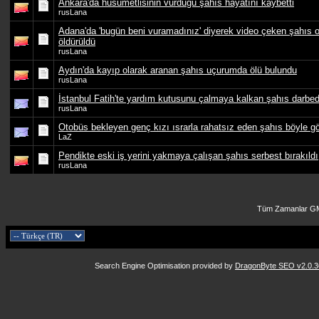
Ankara'da husumetlisinin vurduğu şahıs hayatını kaybetti
rusLana
Adana'da 'bugün beni vuramadınız' diyerek video çeken şahıs o
öldürüldü
rusLana
Aydın'da kayıp olarak aranan şahıs uçurumda ölü bulundu
rusLana
İstanbul Fatih'te yardım kutusunu çalmaya kalkan şahıs darbedi
rusLana
Otobüs bekleyen genç kızı ısrarla rahatsız eden şahıs böyle gö
LaZ
Pendikte eski iş yerini yakmaya çalışan şahıs serbest bırakıldı
rusLana
Tüm Zamanlar GM
Search Engine Optimisation provided by
DragonByte SEO v2.0.36