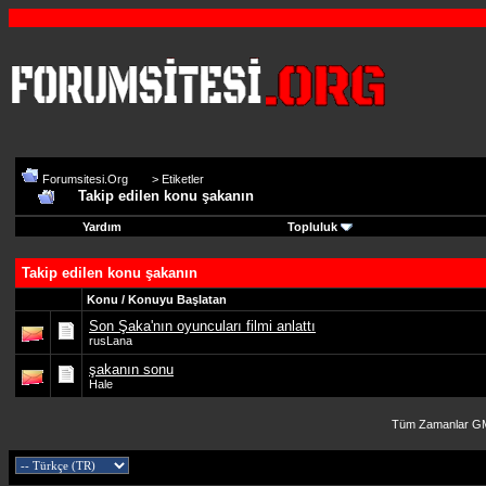
Forumsitesi.Org
>
Etiketler
Takip edilen konu şakanın
Yardım
Topluluk
Takip edilen konu şakanın
Konu / Konuyu Başlatan
Son Şaka'nın oyuncuları filmi anlattı
rusLana
şakanın sonu
Hale
Tüm Zamanlar GM