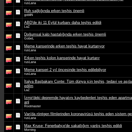
rusLana
Ruh sağlığında erken teşhis önemli
gobliN
ABD'de iki 11 Eylül kurbanı daha teşhis edildi
LaZ
Doğumsal kalp hastalığında erken teşhis önemli
GobeL
Meme kanserinde erken teşhis hayat kurtarıyor
rusLana
Erken teşhis kolon kanserinde hayat kurtarır
rusLana
Meme kanseri 2 yıl öncesinde teşhis edilebiliyor
rusLana
İtalya Başbakanı Conte: Tüm dünya için teşhis, tedavi ve aşılar
edilm
LaZ
İzmir'deki depremde hayatını kaybedenleri teşhis eden apartman
anl
Rootmaster
Van'da röntgen filmlerinden koronavirüsü teşhis eden sistem geli
rusLana
Max Kruse: Fenerbahçe'de sakatlığım yanlış teşhis edildi
Morning