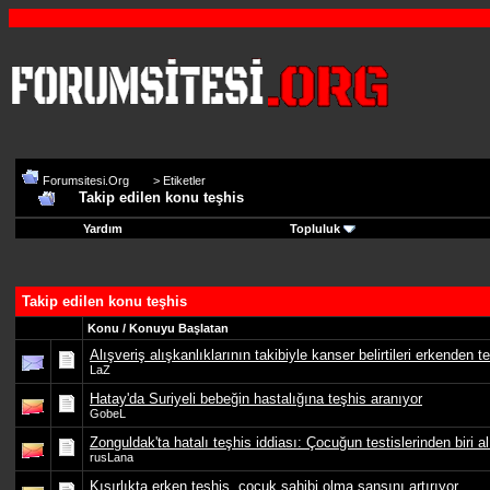
Forumsitesi.Org
>
Etiketler
Takip edilen konu teşhis
Yardım
Topluluk
Takip edilen konu teşhis
Konu / Konuyu Başlatan
Alışveriş alışkanlıklarının takibiyle kanser belirtileri erkenden t
LaZ
Hatay'da Suriyeli bebeğin hastalığına teşhis aranıyor
GobeL
Zonguldak'ta hatalı teşhis iddiası: Çocuğun testislerinden biri al
rusLana
Kısırlıkta erken teşhis, çocuk sahibi olma şansını artırıyor