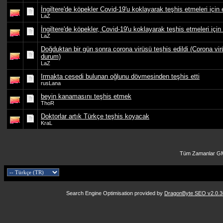
İngiltere'de köpekler Covid-19'u koklayarak teşhis etmeleri için 
LaZ
İngiltere'de köpekler, Covid-19'u koklayarak teşhis etmeleri için 
LaZ
Doğduktan bir gün sonra corona virüsü teşhis edildi (Corona vi
durum)
LaZ
Irmakta cesedi bulunan oğlunu dövmesinden teşhis etti
rusLana
beyin kanamasını teşhis etmek
ThoR
Doktorlar artık Türkçe teşhis koyacak
KraL
Tüm Zamanlar GM
Search Engine Optimisation provided by
DragonByte SEO v2.0.36