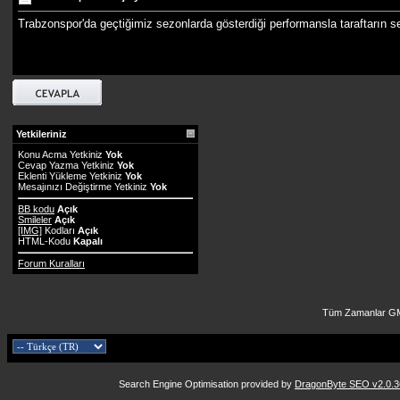
Trabzonspor'da geçtiğimiz sezonlarda gösterdiği performansla taraftarın s
Yetkileriniz
Konu Acma Yetkiniz
Yok
Cevap Yazma Yetkiniz
Yok
Eklenti Yükleme Yetkiniz
Yok
Mesajınızı Değiştirme Yetkiniz
Yok
BB kodu
Açık
Smileler
Açık
[IMG]
Kodları
Açık
HTML-Kodu
Kapalı
Forum Kuralları
Tüm Zamanlar GM
Search Engine Optimisation provided by
DragonByte SEO v2.0.36