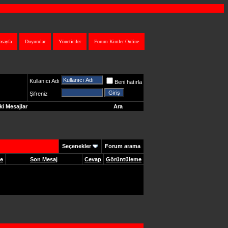
asayfa
Duyurular
Yöneticiler
Forum Kimler Online
Kullanıcı Adı
Beni hatırla
Şifreniz
i Mesajlar
Ara
Seçenekler
Forum arama
me
Son Mesaj
Cevap
Görüntüleme