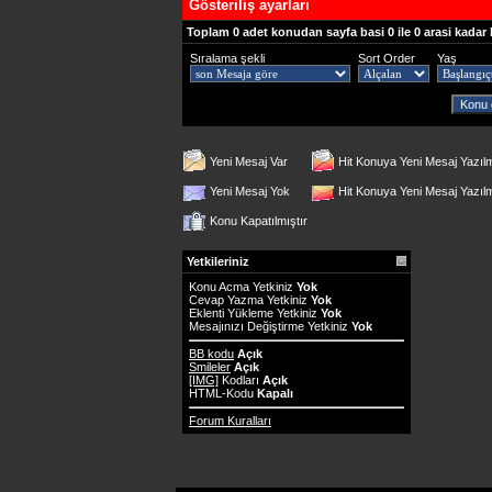
Gösteriliş ayarları
Toplam 0 adet konudan sayfa basi 0 ile 0 arasi kadar 
Sıralama şekli
Sort Order
Yaş
Yeni Mesaj Var
Hit Konuya Yeni Mesaj Yazıl
Yeni Mesaj Yok
Hit Konuya Yeni Mesaj Yazı
Konu Kapatılmıştır
Yetkileriniz
Konu Acma Yetkiniz
Yok
Cevap Yazma Yetkiniz
Yok
Eklenti Yükleme Yetkiniz
Yok
Mesajınızı Değiştirme Yetkiniz
Yok
BB kodu
Açık
Smileler
Açık
[IMG]
Kodları
Açık
HTML-Kodu
Kapalı
Forum Kuralları