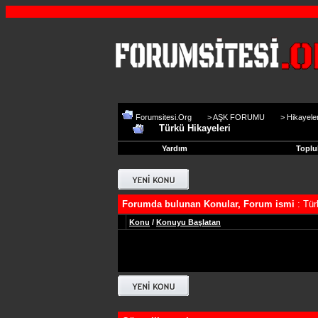
Forumsitesi.Org
>
AŞK FORUMU
>
Hikayele
Türkü Hikayeleri
Yardım
Toplu
Forumda bulunan Konular, Forum ismi
: Tür
Konu
/
Konuyu Başlatan