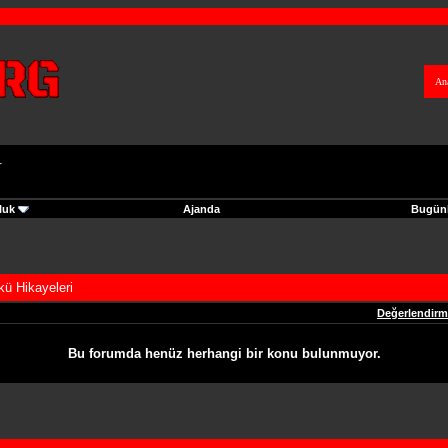
An
r
luk
Ajanda
Bugünk
kü Hikayeleri
Değerlendir
Bu forumda henüz herhangi bir konu bulunmuyor.