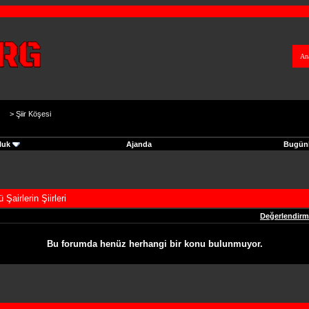
An
>
Şiir Köşesi
luk
Ajanda
Bugünk
 Şairlerin Şiirleri
Değerlendir
Bu forumda henüz herhangi bir konu bulunmuyor.