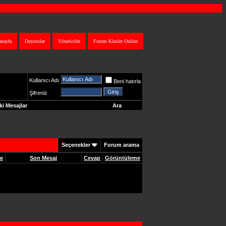
asayfa
Duyurular
Yöneticiler
Forum Kimler Online
Kullanıcı Adı
Beni hatırla
Şifreniz
i Mesajlar
Ara
Seçenekler
Forum arama
me
Son Mesaj
Cevap
Görüntüleme