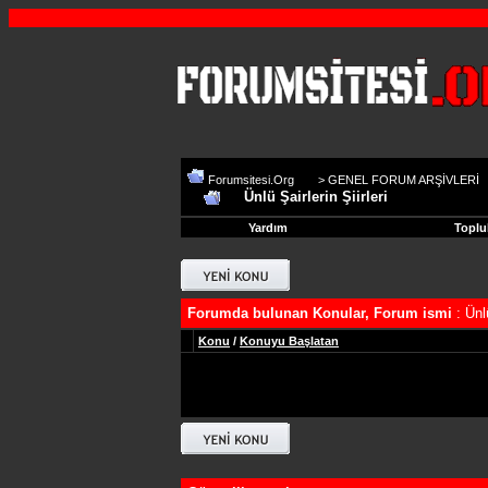
Forumsitesi.Org
>
GENEL FORUM ARŞİVLERİ
Ünlü Şairlerin Şiirleri
Yardım
Toplu
Forumda bulunan Konular, Forum ismi
: Ünlü
Konu
/
Konuyu Başlatan