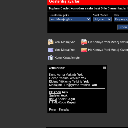
Gösteriliş ayarları
Toplam 0 adet konudan sayfa basi 0 ile 0 arasi kadar 
Sıralama şekli
Sort Order
Yaş
Yeni Mesaj Var
Hit Konuya Yeni Mesaj Yazıl
Yeni Mesaj Yok
Hit Konuya Yeni Mesaj Yazı
Konu Kapatılmıştır
Yetkileriniz
Konu Acma Yetkiniz
Yok
Cevap Yazma Yetkiniz
Yok
Eklenti Yükleme Yetkiniz
Yok
Mesajınızı Değiştirme Yetkiniz
Yok
BB kodu
Açık
Smileler
Açık
[IMG]
Kodları
Açık
HTML-Kodu
Kapalı
Forum Kuralları